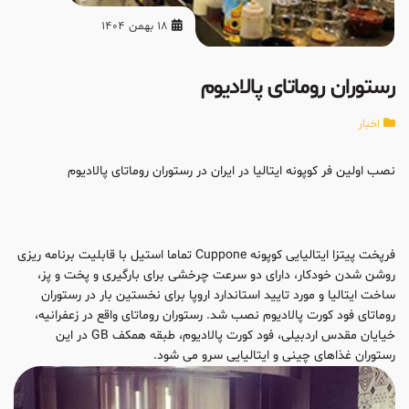
18 بهمن 1404
رستوران روماتای پالادیوم
اخبار
نصب اولین فر کوپونه ایتالیا در ایران در رستوران روماتای پالادیوم
فرپخت پیتزا ایتالیایی کوپونه Cuppone تماما استیل با قابلیت برنامه ریزی
روشن شدن خودکار، دارای دو سرعت چرخشی برای بارگیری و پخت و پز،
ساخت ایتالیا و مورد تایید استاندارد اروپا برای نخستین بار در رستوران
روماتای فود کورت پالادیوم نصب شد. رستوران روماتای واقع در زعفرانیه،
خیایان مقدس اردبیلی، فود کورت پالادیوم، طبقه همکف GB در این
رستوران غذاهای چینی و ایتالیایی سرو می شود.