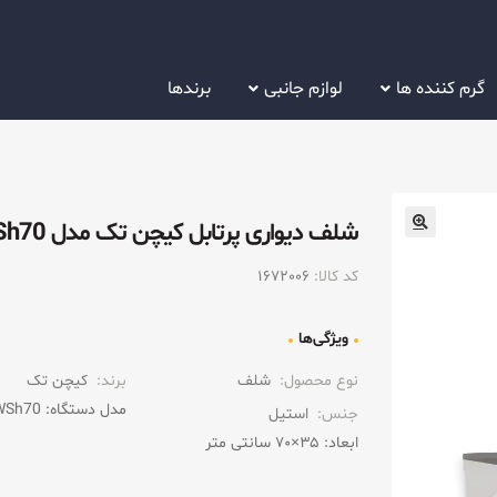
گرم کننده ها
لوازم جانبی
برندها
شلف دیواری پرتابل کیچن تک مدل WSh70
کد کالا:
1672006
ویژگی‌ها
نوع محصول:
شلف
برند:
کیچن تک
مدل دستگاه: WSh70
جنس:
استیل
ابعاد: ۳۵×۷۰ سانتی متر