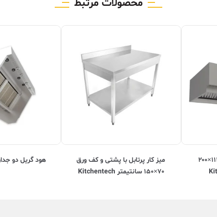
محصولات مرتبط
هود استاندارد دو جداره ۱۱۲×۲۰۰
ميز کار پرتابل با پشتی و کف ورق
هود گریل دو جداره chentech
۷۰×۱۵۰ سانتیمتر Kitchentech