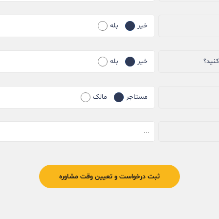
خیر
بله
کنید؟
خیر
بله
مستاجر
مالک