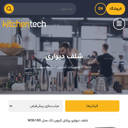
EN
فروشگاه اینترنتی کیت‌لاین
شلف دیواری
خانه
تجهیزات استیل
/
/
شلف دیواری
فیلترها
شلف دیواری پرتابل کیچن تک مدل WSh180