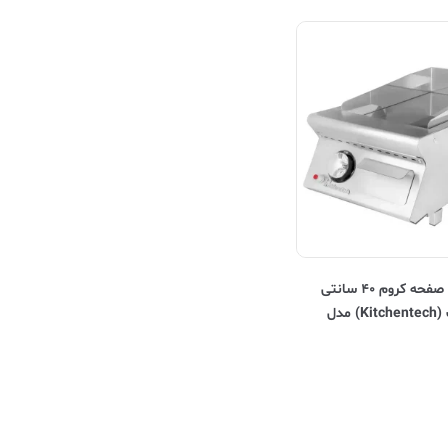
گریل تخت صفحه کروم ۴۰ سانتی
کیچن تک (Kitchentech) مدل
HFT74GC