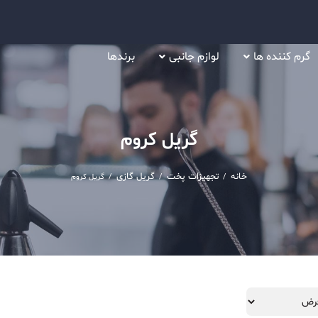
گرم کننده ها
لوازم جانبی
برندها
گریل کروم
خانه
تجهیزات پخت
گریل گازی
/
/
/
گریل کروم