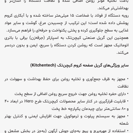
باعث تخلیه مؤثر روغن اضافی شده و نظافت دستگاه را آسان‌تر و
بهداشتی‌تر می‌کند.
رویه دستگاه از فولاد با ضخامت ۱۵ میلی‌متر ساخته شده و با آبکاری کروم
پوشش داده شده است؛ این ترکیب از چسبیدن مرغ، گوشت و سایر مواد
غذایی به سطح جلوگیری کرده و پختی یکنواخت و حرفه‌ای را فراهم می‌سازد.
همچنین این گریل صنعتی کیچن‌تک به اسپارکر (جرقه‌زن) برقی با باتری
اتوماتیک مجهز است که روشن کردن دستگاه را سریع، ایمن و بدون دردسر
می‌کند.
سایر ویژگی‌های گریل صفحه کروم کیچن‌تک (Kitchentech)
• مجهز به ظرف جمع‌آوری و تخلیه روغن برای حفظ بهداشت و سهولت در
نظافت
• دارای حفره تخلیه روغن جهت خروج سریع روغن اضافی از سطح پخت
• قابلیت قرارگیری در کنار سایر محصولات کیچن‌تک طرح Hero در ابعاد ۴۰
و ۸۰ سانتی‌متر برای چیدمان یکپارچه خط پخت
• مجهز به سیستم پیلوت و ترموکوپل جهت افزایش ایمنی و کنترل بهتر
شعله
• استفاده از مهره‌پرچ و پیچ به‌جای جوش آرگون (به‌جز در بخش مشعل و