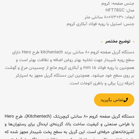
جنس صفحه: کروم
مدل: HFT78GC
ابعاد: ۳۰×۷۳×۸۰ سانتی متر
جنس: استیل با رویه فولاد آبکاری کروم
توضیح مختصر
دستگاه گریل صفحه کروم ۸۰ سانتی برند kitchentech طرح Hero دارای
سطح رویه شیبدار جهت تخلیه بهتر روغن اضافه و نظافت بهتر است و
همچنین با رویه فولاد ۱۵ mm و آبکاری کروم مانع از چسبیدن مرغ و گوشت
بر روی سطح خود میشود. همچنین این دستگاه گریل مجهز به اسپارکر
(جرقه زن) برقی و باطری اتومات است.
تماس بگیرید
دستگاه گریل صفحه کروم ۸۰ سانتی کیچن‌تک (Kitchentech)، طرح Hero
با طراحی صنعتی و کیفیت ساخت بالا، گزینه‌ای ایده‌آل برای رستوران‌ها و
آشپزخانه‌های حرفه‌ای است. این گریل به سطح پخت شیبدار مجهز شده که