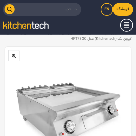
EN
فروشگاه اینترنتی کیت‌لاین
خانه
/
تجهیزات پخت
/
گریل گازی
/
گریل کروم
/
گریل تخت صفحه کروم ۸۰ سانتی
کیچن تک (Kitchentech) مدل HFT78GC