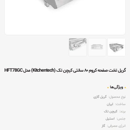
گریل تخت صفحه کروم ۸۰ سانتی کیچن تک (Kitchentech) مدل HFT78GC
ویژگی‌ها
نوع محصول:
گریل گازی
ساخت:
ایران
برند:
کیچن تک
جنس:
استیل
انرژی مصرفی:
گاز