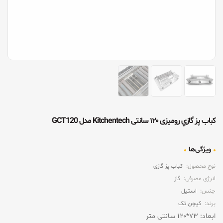
کباب پز گازي رومیزی ۱۲۰ سانتی Kitchentech مدل GCT120
ویژگی‌ها
نوع محصول:
کباب پز گازی
انرژی مصرفی:
گاز
جنس:
استیل
برند:
کیچن تک
ابعاد: ۷۳*۱۲۰ سانتی متر