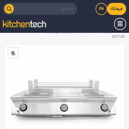
EN
فروشگاه اینترنتی کیت‌لاین
خانه
/
تجهیزات پخت
/
کباب پز
/
کباب پز گازي رومیزی ۱۲۰ سانتی Kitchentech مدل
GCT120