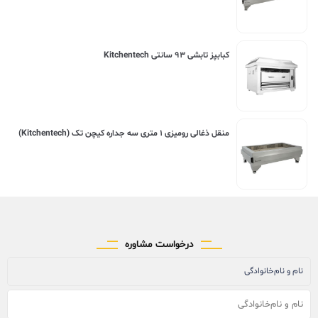
کبابپز تابشی ۹۳ سانتی Kitchentech
منقل ذغالی رومیزی ۱ متری سه جداره کیچن تک (Kitchentech)
درخواست مشاوره
نام و نام‌خانوادگی