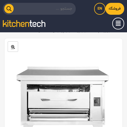
EN
فروشگاه اینترنتی کیت‌لاین
خانه
/
تجهیزات پخت
/
کباب پز
/
کباب پز تابشی ۷۳ سانتی Kitchentech