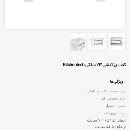
کباب پز تابشی ۷۳ سانتی Kitchentech
ویژگی‌ها
نوع محصول:
کباب پز تابشی
انرژی مصرفی:
گاز
جنس:
استیل
برند:
کیچن تک
ابعاد: ۵۴.۵× ۷۳ سانت
ارتفاع: ۵۱.۵ سانت