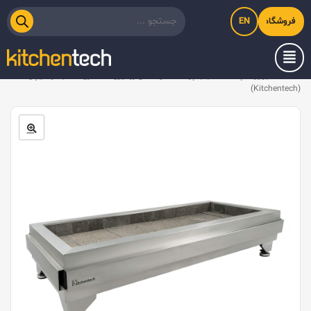
EN
فروشگاه اینترنتی کیت‌لاین
خانه
/
تجهیزات پخت
/
کباب پز
/
منقل ذغالی رومیزی ۱.۵ متری سه جداره کیچن تک
(Kitchentech)