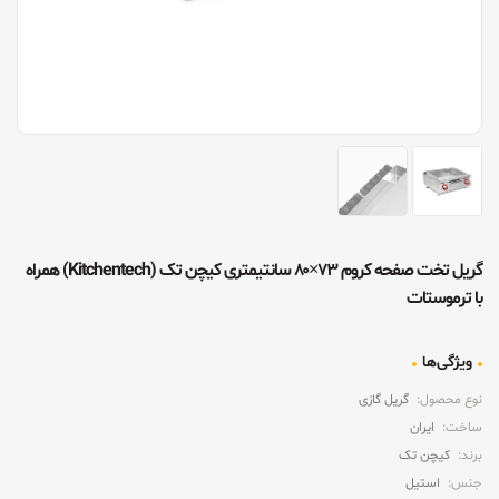
گریل تخت صفحه کروم ۷۳×۸۰ سانتیمتری کیچن تک (Kitchentech) همراه
با ترموستات
ویژگی‌ها
نوع محصول:
گریل گازی
ساخت:
ایران
برند:
کیچن تک
جنس:
استیل