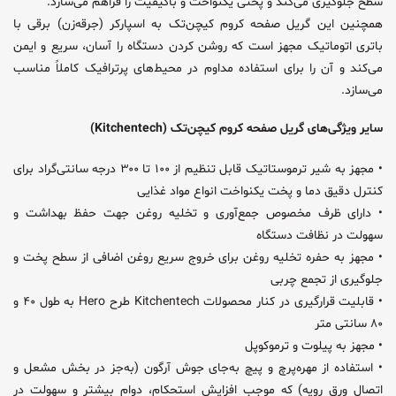
سطح جلوگیری می‌کند و پختی یکنواخت و باکیفیت را فراهم می‌سازد.
همچنین این گریل صفحه کروم کیچن‌تک به اسپارکر (جرقه‌زن) برقی با
باتری اتوماتیک مجهز است که روشن کردن دستگاه را آسان، سریع و ایمن
می‌کند و آن را برای استفاده مداوم در محیط‌های پرترافیک کاملاً مناسب
می‌سازد.
سایر ویژگی‌های گریل صفحه کروم کیچن‌تک (Kitchentech)
• مجهز به شیر ترموستاتیک قابل تنظیم از ۱۰۰ تا ۳۰۰ درجه سانتی‌گراد برای
کنترل دقیق دما و پخت یکنواخت انواع مواد غذایی
• دارای ظرف مخصوص جمع‌آوری و تخلیه روغن جهت حفظ بهداشت و
سهولت در نظافت دستگاه
• مجهز به حفره تخلیه روغن برای خروج سریع روغن اضافی از سطح پخت و
جلوگیری از تجمع چربی
• قابلیت قرارگیری در کنار محصولات Kitchentech طرح Hero به طول ۴۰ و
۸۰ سانتی متر
• مجهز به پیلوت و ترموکوپل
• استفاده از مهره‌پرچ و پیچ به‌جای جوش آرگون (به‌جز در بخش مشعل و
اتصال ورق رویه) که موجب افزایش استحکام، دوام بیشتر و سهولت در