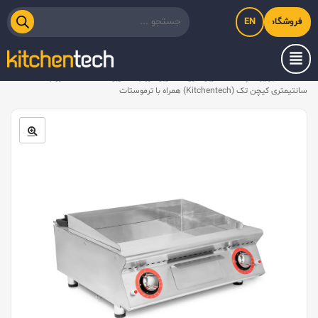
EN
فروشگاه اینترنتی کیت‌لاین
خانه
/
تجهیزات پخت
/
گریل گازی
/
گریل کروم
/
گریل تخت صفحه کروم ۷۳×۸۰
سانتیمتری کیچن تک (Kitchentech) همراه با ترموستات