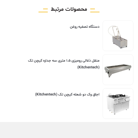
محصولات مرتبط
دستگاه تصفیه روغن
منقل ذغالی رومیزی ۱.۵ متری سه جداره کیچن تک
(Kitchentech)
اجاق وک دو شعله کیچن تک (Kitchentech)