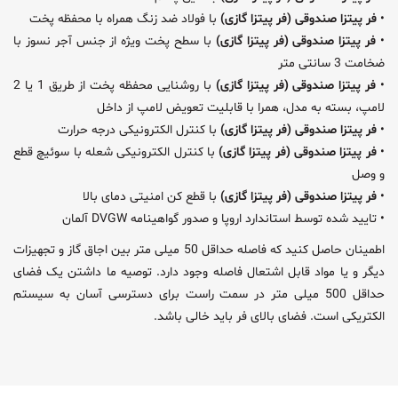
•
فر پیتزا صندوقی (فر پیتزا گازی)
با فولاد ضد زنگ همراه با محفظه پخت
•
فر پیتزا صندوقی (فر پیتزا گازی)
با سطح پخت ویژه از جنس آجر نسوز با
ضخامت 3 سانتی متر
•
فر پیتزا صندوقی (فر پیتزا گازی)
با روشنایی محفظه پخت از طریق 1 یا 2
لامپ، بسته به مدل، همرا با قابلیت تعویض لامپ از داخل
•
فر پیتزا صندوقی (فر پیتزا گازی)
با کنترل الکترونیکی درجه حرارت
•
فر پیتزا صندوقی (فر پیتزا گازی)
با کنترل الکترونیکی شعله با سوئیچ قطع
و وصل
•
فر پیتزا صندوقی (فر پیتزا گازی)
با قطع کن امنیتی دمای بالا
• تایید شده توسط استاندارد اروپا و صدور گواهینامه DVGW آلمان
اطمینان حاصل کنید که فاصله حداقل 50 میلی متر بین اجاق گاز و تجهیزات
دیگر و یا مواد قابل اشتعال فاصله وجود دارد. توصیه ما داشتن یک فضای
حداقل 500 میلی متر در سمت راست برای دسترسی آسان به سیستم
الکتریکی است. فضای بالای فر باید خالی باشد.