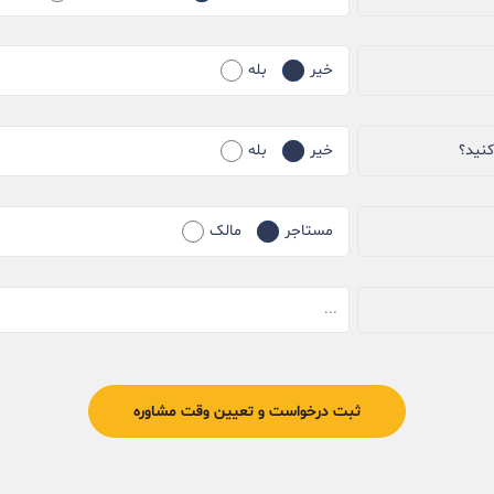
خیر
بله
کنید؟
خیر
بله
مستاجر
مالک