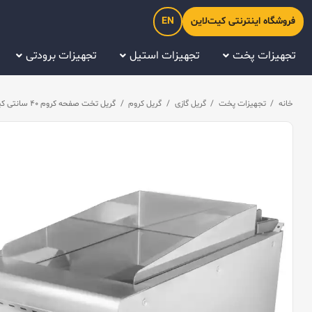
فروشگاه اینترنتی کیت‌لاین
EN
تجهیزات پخت
تجهیزات استیل
تجهیزات برودتی
خانه
/
تجهیزات پخت
/
گریل گازی
/
گریل کروم
/
گریل تخت صفحه کروم ۴۰ سانتی کیچن تک (Kitchentech) مدل HFT74GC