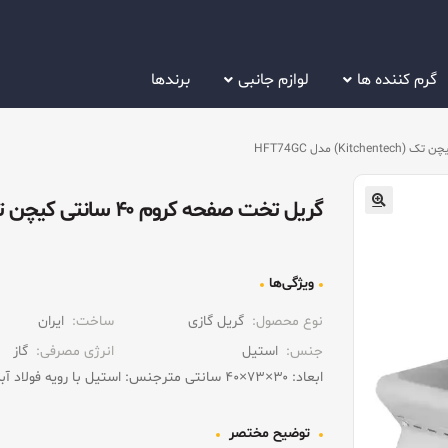
گرم کننده ها
لوازم جانبی
برندها
گریل تخت صفحه کروم ۴۰ سانتی کیچن تک (Kitchentech) مدل HFT74GC
ویژگی‌ها
نوع محصول:
گریل گازی
ساخت:
ایران
جنس:
استیل
انرژی مصرفی:
گاز
ابعاد: ۳۰×۷۳×۴۰ سانتی متر
جنس: استیل با رویه فولاد آب
توضیح مختصر