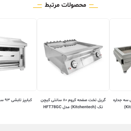
محصولات مرتبط
ومیزی ۱.۵ متری سه جداره
گریل تخت صفحه کروم ۸۰ سانتی کیچن
کبابپز تابشی ۹۳ سانتی Kitchentech
تک (Kitchentech) مدل HFT78GC