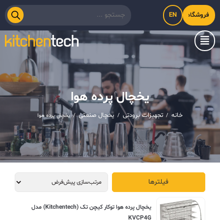
EN
فروشگاه اینترنتی کیت‌لاین
یخچال پرده هوا
خانه
تجهیزات برودتی
یخچال صنعتی
/
/
/
یخچال پرده هوا
فیلترها
یخچال پرده هوا توکار کیچن تک (Kitchentech) مدل
KVCP4G