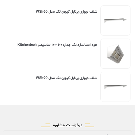
شلف دیواری پرتابل کیچن تک مدل WSh60
هود استاندارد تک جداره ۱۰۰×۱۰۰ سانتیمتر Kitchentech
شلف دیواری پرتابل کیچن تک مدل WSh90
درخواست مشاوره