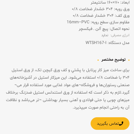
ابعاد: ۷۰×۱۶۰ سانتیمتر
ورق رویه: ۳۰۴ خشدار ضخامت ۰/۸
ورق کف: ۳۰۴ خشدار ضخامت ۰/۸
مقاوم سازی سطح رویه: 16mm–PVC
نحوه اتصال: پیچ آلن ـ فیکسچر
انرژی مصرفی:
ندارد
مدل دستگاه: WTSH167-I
توضیح مختصر
برای ساخت ميز کار پرتابل با پشتي و کف ورق کیچن تک، از ورق استیل
۳۰۴ با ضخامت ۰/۸ استفاده می‌شود. این میزکار استیل در آشپزخانه‌های
صنعتی رستوران‌ها و فروشگاه‌¬های مواد غذایی مورد استفاده قرار می¬
گیرد.لازم به ذکر است که استفاده از ورق استندلس استیل ضدزنگ برخلاف
میزهای چوبی یا حتی فولادی و آهنی بسیار بهداشتی ¬تر می‌باشد و نظافت
آن به راحتی انجام صورت میپذیرد.
تماس بگیرید