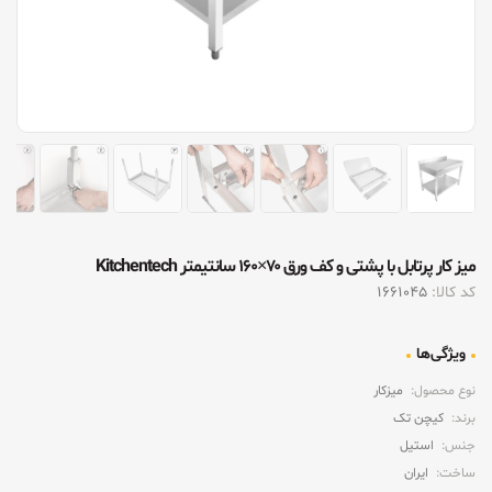
ميز کار پرتابل با پشتی و کف ورق ۷۰×۱۶۰ سانتیمتر Kitchentech
کد کالا:
1661045
ویژگی‌ها
نوع محصول:
میزکار
برند:
کیچن تک
جنس:
استیل
ساخت:
ایران