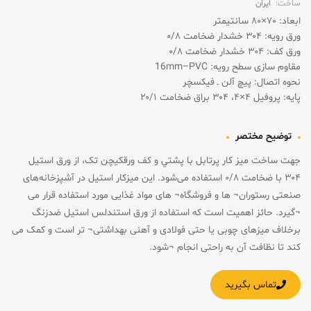
ساخت:
ایران
ابعاد: ۷۰×۸۰ سانتیمتر
ورق رویه: ۳۰۴ خشدار ضخامت ۰/۸
ورق کف: ۳۰۴ خشدار ضخامت ۰/۸
مقاوم سازی سطح رویه: 16mm–PVC
نحوه اتصال: پیچ آلن ـ فیکسچر
پایه: پروفیل ۴×۴، ۳۰۴ براق ضخامت ۲۰/۱
توضیح مختصر
جهت ساخت ميز کار پرتابل با پشتي و کف ورقکیچن تک، از ورق استیل
۳۰۴ با ضخامت ۰/۸ استفاده می‌شود. این میزکار استیل در آشپزخانه‌های
صنعتی رستوران¬ ها و فروشگاه¬ های مواد غذایی مورد استفاده قرار می
¬گیرد. حائز اهمیت است که استفاده از ورق استندلس استیل ضدزنگ
برخلاف میزهای چوبی یا حتی فولادی و آهنی بهداشتی¬ تر است و کمک می
کند تا نظافت آن به راحتی انجام ¬شود.
تماس بگیرید