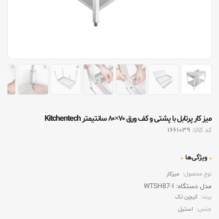
ميز کار پرتابل با پشتی و کف ورق ۷۰×۸۰ سانتیمتر Kitchentech
کد کالا:
1661039
ویژگی‌ها
نوع محصول:
میزکار
مدل دستگاه: WTSH87-I
برند:
کیچن تک
جنس:
استیل