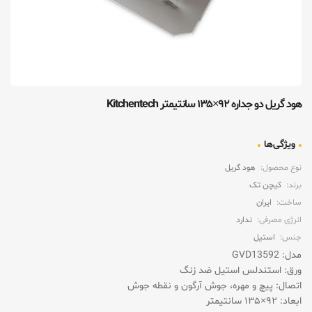
هود گریل دو جداره ۹۲×۱۳۵ سانتیمتر Kitchentech
ویژگی‌ها
نوع محصول:
هود گریل
برند:
کیچن تک
ساخت:
ایران
انرژی مصرفی:
ندارد
جنس:
استیل
مدل: GVD13592
ورق: استندلس استیل ضد زنگ
اتصال: پیچ و مهره، جوش آرگون و نقطه جوش
ابعاد: ۹۲×۱۳۵ سانتیمتر