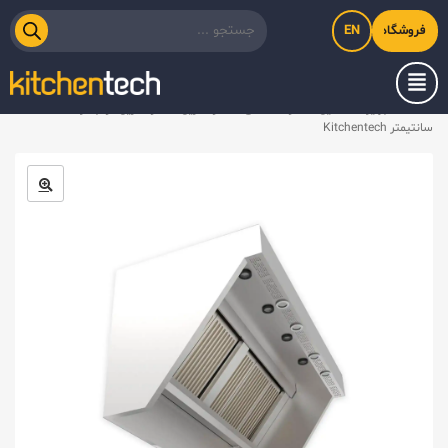
EN
فروشگاه اینترنتی کیت‌لاین
خانه
/
تجهیزات استیل
/
هود صنعتی
/
هود گریل
/
هود گریل دو جداره ۹۲×۱۳۵
سانتیمتر Kitchentech