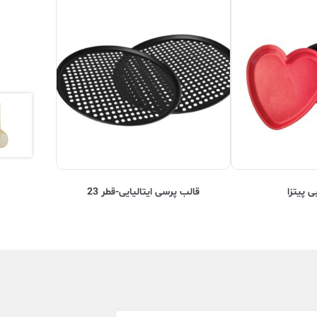
ی پیتزا
قالب پرسی ایتالیایی-قطر 23