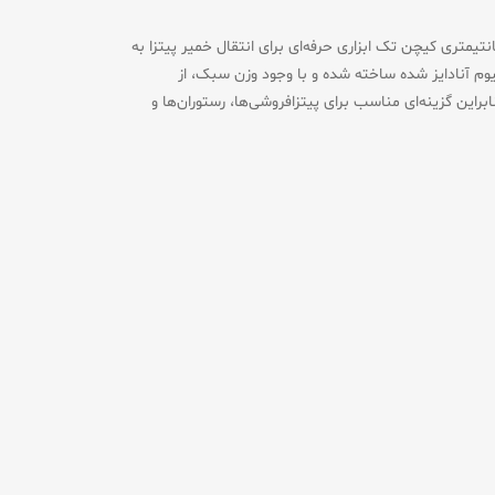
یتزا طلایی پانچ آلومینیومی گرد کف ۳۲، دسته ۱۲۰ سانتیمتری کیچن تک ابزاری حرفه‌ای برای انتقال خمیر پیتزا به
نیوم آنادایز شده ساخته شده و با وجود وزن سبک، از
براین گزینه‌ای مناسب برای پیتزافروشی‌ها، رستوران‌ها و