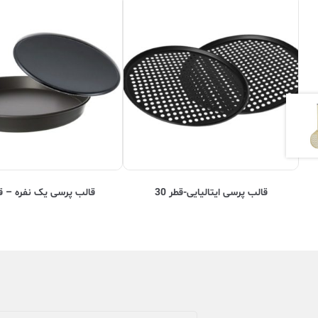
قالب پرسی ایتالیایی-قطر 30
قالب پرسی یک نفره – قطر 17