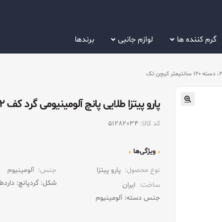
گرم کننده ها
لوازم جانبی
برندها
پارو پیتزا طلایی پانچ آلومینیومی گرد کف ۳۲، دسته ۱۲۰ سانتیمتر کیچن تک
کد کالا:
51282034
ویژگی‌ها
نوع محصول:
پارو پیتزا
جنس:
آلومینیوم
شکل: گرد
پانچ: دارد
طول
ساخت:
ایران
جنس دسته: آلومینیوم