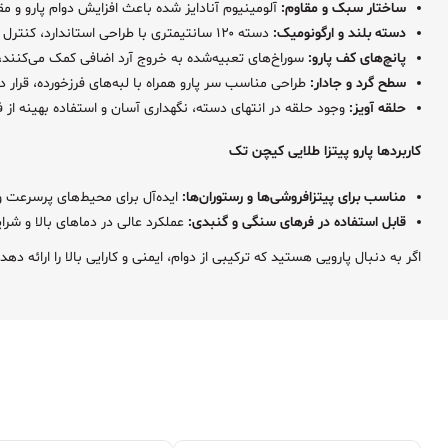
ساختار سبک و مقاوم:
آلومینیوم آنادایز شده باعث افزایش دوام پارو و مقا
دسته بلند و ارگونومیک:
دسته ۱۲۰ سانتیمتری با طراحی استاندارد، کنترل بهتر و ایمنی بیشتر را فراهم کرده و دست‌ها را از حرارت دور نگه می‌دارد. اتصال دسته با ۳ پرچ تقویت شده تا ثبات بیشتری هنگام جابجایی ایجاد کند.
پانچ‌های کف پارو:
سوراخ‌های تعبیه‌شده به خروج آرد اضافی کمک می‌کنند، 
سطح گرد و جادار:
طراحی مناسب سر پارو همراه با لبه‌های فرزخورده، قرار دا
حلقه آویز:
وجود حلقه در انتهای دسته، نگهداری آسان و استفاده بهینه از فض
کاربردها پارو پیتزا طلایی کیچن تک
مناسب برای پیتزافروشی‌ها و رستوران‌ها:
ایده‌آل برای محیط‌های پرسرعت و 
قابل استفاده در فرهای سنگی و گنبدی:
عملکرد عالی در دماهای بالا و شرا
اگر به دنبال پارویی هستید که ترکیبی از دوام، ایمنی و کارایی بالا را ارائه 