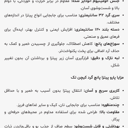
جنس آلومینیوم آنودایز شده:
مقاوم در برابر حرارت و خوردگی، با دوام
بالا و شست‌وشوی آسان.
سری گرد ۳۲ سانتیمتری:
مناسب برای جابجایی انواع پیتزا در اندازه‌های
مختلف.
دسته بلند ۱۲۰ سانتیمتری:
افزایش ایمنی و کنترل بهتر، ایده‌آل برای
فرهای عمیق و صنعتی.
سوراخ‌های پانچ:
کاهش اصطکاک، جلوگیری از چسبیدن خمیر و کمک به
حذف آرد اضافی برای پخت یکنواخت‌تر.
لبه نازک و دقیق:
قرارگیری آسان زیر پیتزا و برداشتن آن بدون تغییر
شکل.
مزایا پارو پیتزا پانچ گرد کیچن تک
کاربری سریع و آسان:
انتقال پیتزا بدون آسیب به خمیر و با حداقل
تلاش.
چندمنظوره:
مناسب برای جابجایی نان، کیک و سایر غذاهای فرپز.
مقاومت بالا:
طراحی شده برای استفاده مداوم در محیط‌های حرفه‌ای و
پرکار.
بهداشتی و قابل شست‌وشو:
سطح صاف از جذب بو و باقی‌ماندن ذرات