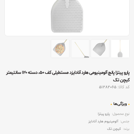
پارو پیتزا پانچ آلومینیومی هارد آنادایزد مستطیلی کف ۵۰، دسته ۱۲۰ سانتیمتر
کیچن تک
کد کالا:
51282065
ویژگی‌ها
نوع محصول:
پارو پیتزا
جنس:
آلومینیوم هارد آنادایز
برند:
کیچن تک