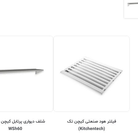
فیلتر هود صنعتی کیچن تک
شلف دیواری پرتابل کیچن
WSh60
(Kitchentech)