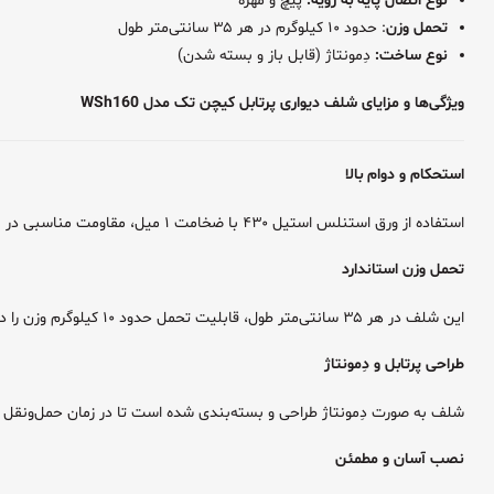
نوع اتصال پایه به رویه:
پیچ و مهره
تحمل وزن
: حدود ۱۰ کیلوگرم در هر ۳۵ سانتی‌متر طول
نوع ساخت:
دِمونتاژ (قابل باز و بسته شدن)
ویژگی‌ها و مزایای شلف دیواری پرتابل کیچن تک مدل WSh160
استحکام و دوام بالا
استفاده از ورق استنلس استیل ۴۳۰ با ضخامت ۱ میل، مقاومت مناسبی در برابر رطوبت، فشار و شرایط محیطی آشپزخانه‌های صنعتی ایجاد می‌کند. این ویژگی باعث افزایش طول عمر محصول می‌شود.
تحمل وزن استاندارد
این شلف در هر ۳۵ سانتی‌متر طول، قابلیت تحمل حدود ۱۰ کیلوگرم وزن را دارد و فضای کافی برای قرار دادن ظروف، تجهیزات، مواد اولیه و ابزارهای مورد نیاز فراهم می‌کند.
طراحی پرتابل و دِمونتاژ
شلف به صورت دِمونتاژ طراحی و بسته‌بندی شده است تا در زمان حمل‌ونقل فض
نصب آسان و مطمئن