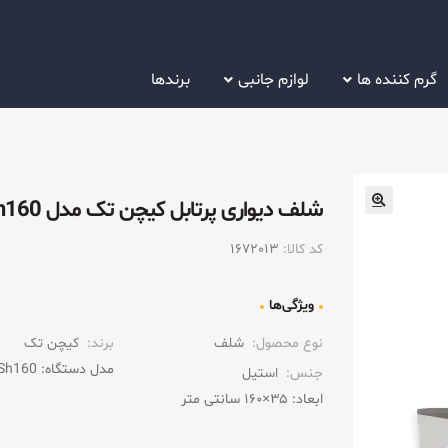
گرم کننده ها
لوازم جانبی
برندها
شلف دیواری پرتابل کیچن تک مدل WSh160
کد کالا:
1672013
ویژگی‌ها
نوع محصول:
شلف
برند:
کیچن تک
مدل دستگاه: WSh160
جنس:
استیل
ابعاد: ۳۵×۱۶۰ سانتی متر