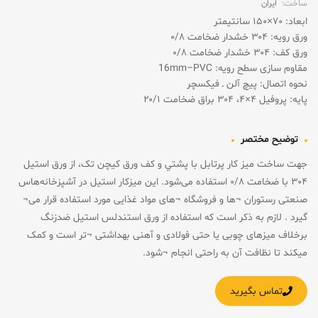
ساخت:
ایران
ابعاد: ۷۰×۱۵۰ سانتیمتر
ورق رویه: ۳۰۴ خشدار ضخامت ۰/۸
ورق کف: ۳۰۴ خشدار ضخامت ۰/۸
مقاوم سازی سطح رویه: 16mm–PVC
نحوه اتصال: پیچ آلن ـ فیکسچر
پایه: پروفیل ۴×۴، ۳۰۴ براق ضخامت ۲۰/۱
توضیح مختصر
جهت ساخت ميز کار پرتابل با پشتي و کف ورق کیچن تک، از ورق استیل
۳۰۴ با ضخامت ۰/۸ استفاده می‌شود. این میزکار استیل در آشپزخانه‌هاس
صنعتی رستوران ¬ها و فروشگاه ¬های مواد غذایی مورد استفاده قرار می¬
گیرد . لازم به ذکر است که استفاده از ورق استندلس استیل ضدزنگ
برخلاف میزهای چوبی یا حتی فولادی و آهنی بهداشتی ¬تر است و کمک
میکند تا نظافت آن به راحتی انجام ¬شود.
تماس بگیرید