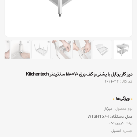
ميز کار پرتابل با پشتی و کف ورق ۷۰×۱۵۰ سانتیمتر Kitchentech
کد کالا:
1661044
ویژگی‌ها
نوع محصول:
میزکار
مدل دستگاه: WTSH157-I
برند:
کیچن تک
جنس:
استیل