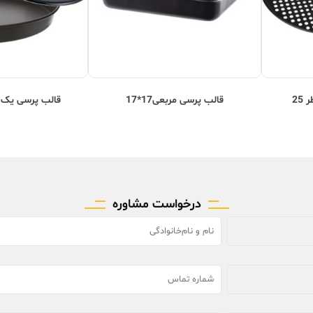
25
قالب پرسی مربعی17*17
قالب پرسی یک نفره – 
درخواست مشاوره