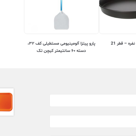
قطر 21
پارو پیتزا آلومینیومی مستطیلی کف ۳۲،
دسته ۶۰ سانتیمتر کیچن تک