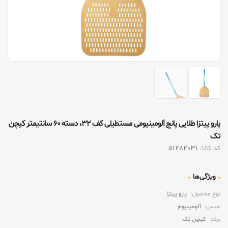
پارو پیتزا طلایی پانچ آلومینیومی مستطیلی کف ۳۲، دسته ۶۰ سانتیمتر کیچن
تک
کد کالا:
51282031
ویژگی‌ها
نوع محصول:
پارو پیتزا
جنس:
آلومینیوم
برند:
کیچن تک