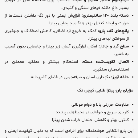
آلومینیوم آنادایز مقاوم و سبک:
مناسب برای استفاده مکرر در فرهای
بسیار داغ مانند فرهای سنگی و گنبدی.
دسته بلند ۱۲۰ سانتیمتری:
افزایش ایمنی با دور نگه داشتن دست‌ها از
حرارت و ایجاد کنترل بهتر هنگام جابجایی پیتزا.
پانچ‌های کف پارو:
کمک به خروج آرد اضافی، کاهش اصطکاک و جلوگیری
از سوختن لبه‌های پیتزا.
سطح گرد و جادار:
امکان قرارگیری آسان زیر پیتزا و جابجایی بدون آسیب
به خمیر.
اتصال تقویت‌شده دسته:
استحکام بیشتر و عملکرد مطمئن در
استفاده‌های سنگین.
حلقه آویز:
نگهداری آسان و صرفه‌جویی در فضای آشپزخانه.
مزایای پارو پیتزا طلایی کیچن تک
مقاومت حرارتی بالا و دوام طولانی
کاربری سریع و حرفه‌ای در محیط‌های پرتردد
کنترل بهتر و کاهش احتمال خراب شدن پیتزا
این پارو انتخابی هوشمندانه برای افرادی است که به دنبال کیفیت، ایمنی و