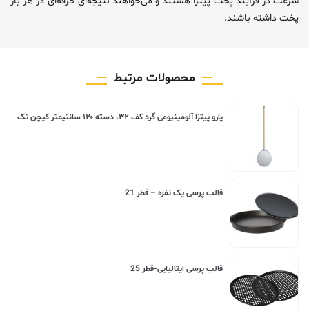
سرعت در فرآیند پخت پیتزا هستند و می‌خواهند نتیجه‌ای حرفه‌ای در هر بار
پخت داشته باشند.
محصولات مرتبط
پارو پیتزا آلومینیومی گرد کف ۳۲، دسته ۱۲۰ سانتیمتر کیچن تک
قالب پرسی یک نفره – قطر 21
قالب پرسی ایتالیایی-قطر 25