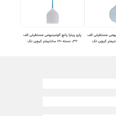
مینیومی مستطیلی کف
پارو پیتزا پانچ آلومینیومی مستطیلی کف
۳۲، دسته ۱۲۰ سانتیمتر کیچن تک