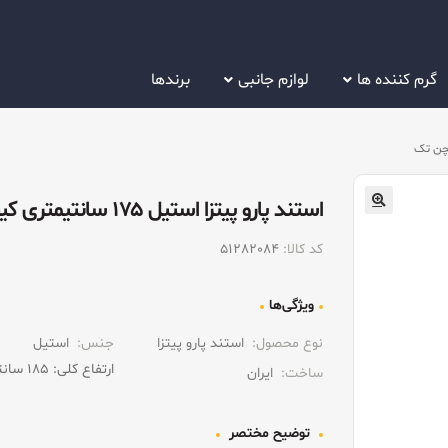
گرم کننده ها
لوازم جانبی
برندها
استند پارو پیتزا استیل ۱۷۵ سانتیمتری کیچن تک
کد کالا:
51282084
ویژگی‌ها
نوع محصول:
استند پارو پیتزا
جنس:
استیل
ارتفاع کلی: ۱۸۵ سانتیمتر
ساخت:
ایران
توضیح مختصر