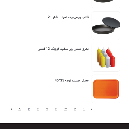
قالب پرسی یک نفره – قطر 21
بطری سس ریز سفید کوچک 12 انسی
سینی فست فود- 35*45
8
7
6
5
4
3
2
1