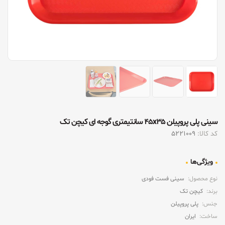
سینی پلی پروپیلن ۴۵x۳۵ سانتیمتری گوجه ای کیچن تک
کد کالا:
5221009
ویژگی‌ها
نوع محصول:
سینی فست فودی
برند:
کیچن تک
جنس:
پلی پروپیلن
ساخت:
ایران