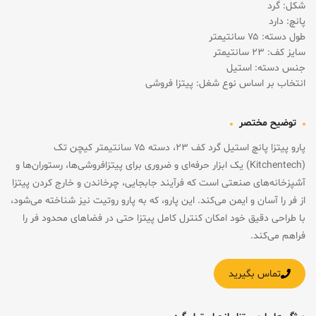
شکل: گرد
پانچ: دارد
طول دسته: ۷۵ سانتیمتر
سایز کف: ۲۳ سانتیمتر
جنس دسته: استیل
انتخاب بر اساس نوع شغل: پیتزا فروشی
توضیح مختصر
پارو پیتزا پانچ استیل گرد کف ۲۳، دسته ۷۵ سانتیمتر کیچن تک
(Kitchentech) یک ابزار حرفه‌ای و ضروری برای پیتزافروشی‌ها، رستوران‌ها و
آشپزخانه‌های صنعتی است که فرآیند جابجایی، چرخاندن و خارج کردن پیتزا
از فر را آسان و ایمن می‌کند. این پارو، که به پارو روتیت نیز شناخته می‌شود،
با طراحی دقیق خود امکان کنترل کامل پیتزا حتی در فضاهای محدود فر را
فراهم می‌کند.
تماس بگیرید