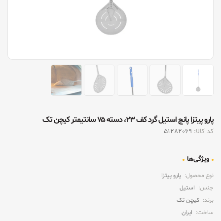
پارو پیتزا پانچ استیل گرد کف ۲۳، دسته ۷۵ سانتیمتر کیچن تک
کد کالا:
51282069
ویژگی‌ها
نوع محصول:
پارو پیتزا
جنس:
استیل
برند:
کیچن تک
ساخت:
ایران