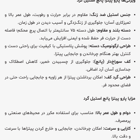
ویژگی‌ها پارو پیتزا پانچ استیل گرد
جنس استیل ضد زنگ:
مقاوم در برابر حرارت و رطوبت، طول عمر بالا و
تمیزکاری آسان؛ جلوگیری از زنگ‌زدگی و آسیب دیدن در طول زمان.
دسته بلند و مقاوم:
طول دسته ۷۵ سانتیمتر با اتصال پرچ محکم؛ فاصله
دست از حرارت فر حفظ شده و ایمنی افزایش می‌یابد.
طراحی ارگونومیک دسته:
پوشش پلاستیکی با کیفیت برای راحتی دست و
کنترل بهتر هنگام چرخاندن و جابجایی پیتزا.
کف سوراخ‌دار (پانچ):
جلوگیری از چسبیدن خمیر، کاهش اصطکاک و
جداسازی آسان آرد اضافی.
طراحی گرد کف:
امکان برداشتن پیتزا از هر زاویه و جابجایی راحت حتی در
فضای محدود فر.
مزایا پارو پیتزا پانچ استیل گرد
دوام و طول عمر بالا:
مناسب برای استفاده مکرر در محیط‌های صنعتی و
پرمصرف.
کارایی و سرعت:
امکان چرخاندن، جابجایی و خارج کردن پیتزاها با سرعت
و دقت بالا.