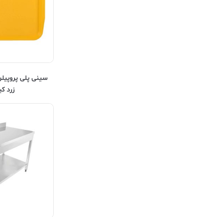
قالب پیتزا ایتالیایی
زرد ک