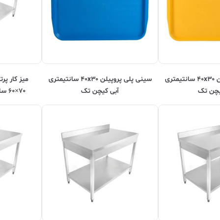
سینی پلی پروپیلن ۴۰x۳۰ سانتیمتری
سینی پلی پروپیلن ۴۰x۳۰ سانتیمتری
ميز کار پر
یچن تک
آبی کیچن تک
۷۰×۶۰ سانتیمتر Kitchentech