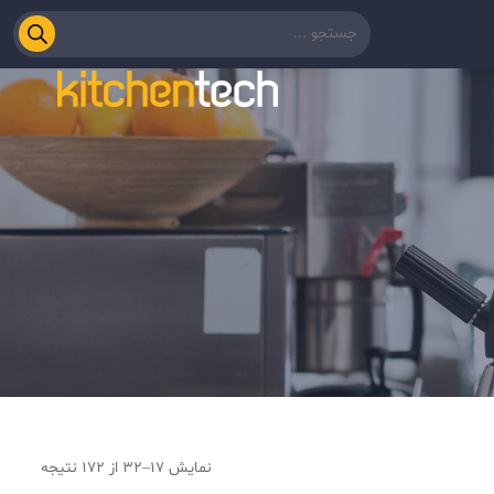
نمایش 17–32 از 172 نتیجه