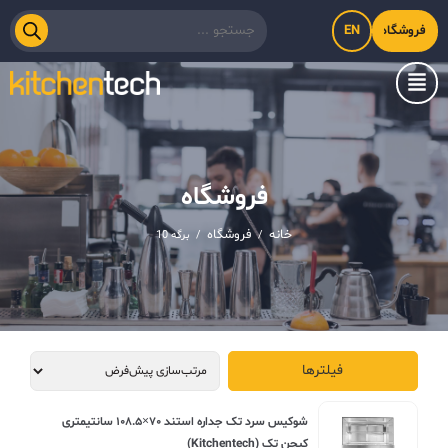
EN
فروشگاه اینترنتی کیت‌لاین
فروشگاه
خانه
فروشگاه
/
/
برگه 10
فیلترها
شوکيس سرد تک جداره استند ۷۰×۱۰۸.۵ سانتیمتری
کیچن تک (Kitchentech)