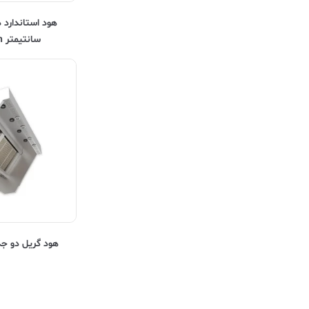
سانتیمتر Kitchentech
هود گریل دو جداره ntech