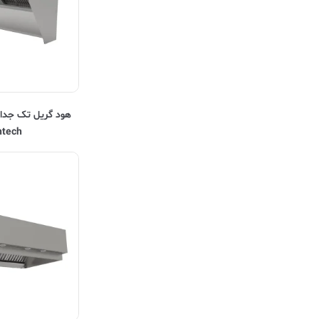
قالب پیتزا ایتالیایی
ntech