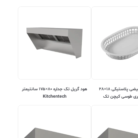
سبد سرو بیضی پلاستیکی ۱۸×۲۸
هود گریل تک جداره ۸۰×۱۷۵ سانتیمتر
ری طوسی کیچن تک
Kitchentech