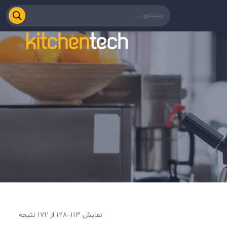
نمایش 113–128 از 172 نتیجه