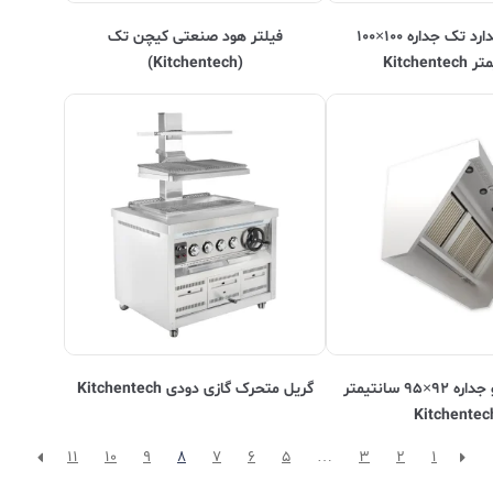
هود استاندارد تک جداره ۱۰۰×۱۰۰
فیلتر هود صنعتی کیچن تک
Kitchent
(Kitchentech)
هود گریل دو جداره ۹۲×۹۵ سانتیمتر
گریل متحرک گازی دودی Kitchentech
Kitchentec
11
10
9
8
7
6
5
…
3
2
1