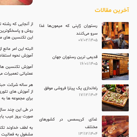
آخرین مقالات
از آنجایی که رشته
رستوران ژاپنی که میمون‌ها غذا
روش و پاسخگوترین 
سرو می‌کنند
این تکنسین های موفق و م
07/02/1405
البته این امر مانع
آموزش نحوه استفاده
قدیمی ترین رستوران جهان
16/01/1405
آموزش تکنسین ها د
عملیاتی تعمیرات م
هر ساله شرکت حبتو
راه‌اندازی یک پیتزا فروشی موفق
17/12/1404
برای مجموعه ها به 
صورت بروز عیب یابی
غذای کریسمس در کشورهای
مختلف
13/12/1404
مشغول به فعالیت م