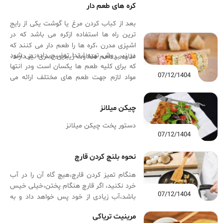
کره های طعم دار
سرو می کردند اما در واقع برای انواع پاستا نیز
مناسب می باشد و در تهیه آن از کره و سس
بعد از کباب کردن مرغ یا گوشت یکی از رایج
کرم دار، پنیر پارمسان، فلفل سیاه و جوز
ترین راه ها استفاده ازکره می باشد که در
هندی استفاده می شود.
اشپزی مدرن ،کره ها را طعم دار می کنند که
در زیر روش تهیه ابتدا توضیح داده می شود
علاوه بر طعم متفاوت زیبایی بصری نیز دارند.
که برای کلیه طعم ها یکسان است ودر انتها
07/12/1404
مواد لازم جهت طعم های مختلف ارائه می
گردد.
چیکن میلانز
دستور پخت چیکن میلانز
07/12/1404
نحوه بلنچ کردن قارچ
هنگام تمیز کردن قارچ،هیچ گاه آن را در آب
خرد نکنید، اگر قارچ هنگام پختن،خیلی خیس
07/12/1404
باشد،آب زیادی از خود پس خواهد داد و به
جای آنکه برشته شود ،با بخار می پزد.
مرینیت تریاکی