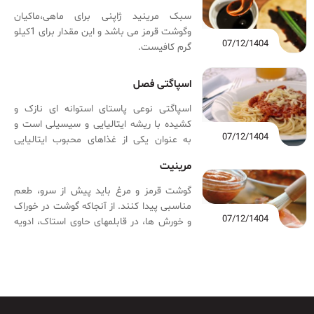
سبک مرینید ژاپنی برای ماهی،ماکیان
وگوشت قرمز می باشد و این مقدار برای 1کیلو
07/12/1404
گرم کافیست.
اسپاگتی فصل
اسپاگتی نوعی پاستای استوانه ای نازک و
کشیده با ریشه ایتالیایی و سیسیلی است و
07/12/1404
به عنوان یکی از غذاهای محبوب ایتالیایی
شمرده می شود که غالباً از سمولینا یا آرد
مرینیت
معمولی و آب تهیه می شود. اسپاگتی خشک
ایتالیایی از آرد نوعی گندم سفت به نام
گوشت قرمز و مرغ باید پیش از سرو، طعم
Durum ساخته می شود ولی ممکن است در
مناسبی پیدا کنند. از آنجاکه گوشت در خوراک
کشورهای دیگر از آردهای دیگر نیز تهیه گردد.
07/12/1404
و خورش­ ها، در قابلمه­ای حاوی استاک، ادویه
گاهی در اصطلاح رایج ایرانیان به همه نوع
مناسب و سایر مواد غذایی میپزد، به مقدار
پاستای غیرورقه‌ای از جمله اسپاگتی، ماکارونی
کافی مزه ­دار می­شود، اما برای کباب­ کردن
گفته می‌شود. با این وجود در جنوب ایتالیا و
گوشت روی گریل یا باربیکیو، حتماً باید آن را
شهر ناپل به همه نوع پاستا “spaghetti e la
پیش از پخت در مواد موردنظر، نرم و مزه ­دار
pasta in generale” ماکارونی هم گفته
کنید.
میشود.