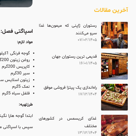
آخرین مقالات
رستوران ژاپنی که میمون‌ها غذا
اسپاگتی فصل:
سرو می‌کنند
07/02/1405
مواد لازم:
گوجه فرنگی 1کیلو
قدیمی ترین رستوران جهان
روغن زیتون 200گرم
16/01/1405
کاپریس 200گرم
سیر 30گرم
زیتون اسلایس سبز 200
نمک 5گرم
راه‌اندازی یک پیتزا فروشی موفق
فلفل سیاه 5گرم
17/12/1404
طرزتهیه:
ابتدا گوجه هارا نگ
غذای کریسمس در کشورهای
مختلف
سپس با اسپاگتی مخ
13/12/1404