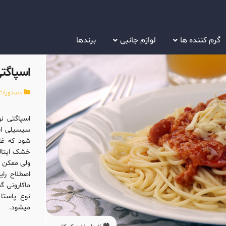
گرم کننده ها
لوازم جانبی
برندها
اسپاگت
دستورات
اسپاگتی نو
سیسیلی اس
شود که غال
ولی ممکن ا
اصطلاح رای
ماکارونی گ
میشود.