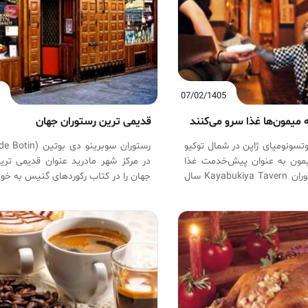
5
07/02/1405
 میمون‌ها غذا سرو می‌کنند
قدیمی ترین رستوران جهان
وتسونومیای ژاپن در شمال توکیو
میمون به عنوان پیش‌خدمت غذا
در مرکز شهر مادرید عنوان قدیمی تری
سرو می‌کنند. رستوران Kayabukiya Tavern سال
جهان را در کتاب رکوردهای گنیس به خ
 روزنامه‌نگار که فیلم سرو غذا
داده است. این یک رستوران چهار 
 در یوتیوب منتشر کرد به شهرت
احتساب زیر زمین) است که از چوب سا