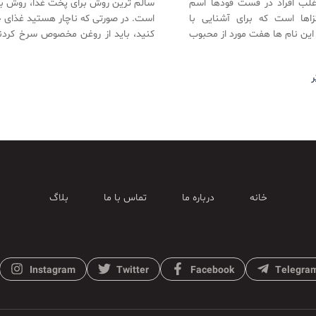
غلب افراد در فست فودها اسم
سالم ترین روش برای پخت غذا، روش بخ
زاها است که برای آشنایی با
است. در صورتی که ناچار هستید غذای خ
این نام ها هفت مورد از محبوب
کنید، باید از روغن مخصوص سرخ کردن
 طورخلاصه شرح داده ایم.
کنید.
ر
خانه
درباره ما
تماس با ما
بلاگ
Instagram
Twitter
Facebook
Telegra