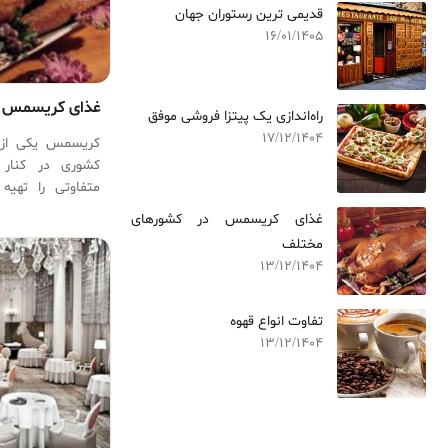
قدیمی ترین رستوران جهان
16/01/1405
غذای کریسمس د
راه‌اندازی یک پیتزا فروشی موفق
17/12/1404
کریسمس یکی از
کشوری در کنار 
متفاوتی را تهی
سنت‌های پیشین ان
غذای کریسمس در کشورهای
روی میزهای شام 
مختلف
13/12/1404
تفاوت انواع قهوه
13/12/1404