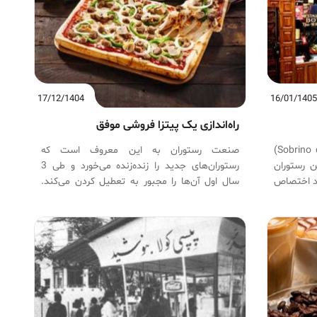
17/12/1404
16/01/140
راه‌اندازی یک پیتزا فروشی موفق
رستوران سوبرینو دی بوتین (Sobrino de Botin)
صنعت رستوران‌ به این معروف است که
ن رستوران
رستوران‌های جدید را زنده‌زنده می‌خورد و طی 3
ود اختصاص
سال اول آن‌ها را مجبور به تعطیل کردن می‌کند.
طبقه (با
خوشبختانه، پیتزا یکی از غذاهای مورد علاقه مردم
خته است.
و یک صنعت 36 بیلیون دلاری است. بنابراین شما
باید در این رقابت با سرویس‌دهی به جمعیت
انبوه پیشتاز باشید. در زیر 10 راهکار برتر ارائه
شده است که شما برای اینکه مطمئن شوید در بازار
حضور موفق خواهید داشت و مانند بسیاری دیگر
شکست نمی‌خورید به آن‌ها احتیاج دارید.