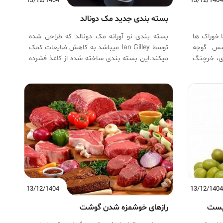
13/12/1404
13/12/140
بسته بندی جدید مک دونالد
ا خوراک ها
بسته بندی نو آورانه مک دونالد که طراحی شده
سس گوجه
توسط Ian Gilley میباشد به کاهش ضایعات کمک
سکاتلندی، خرچنگ
میکند.این بسته بندی ساخته شده از کاغذ فشرده
و ضد تخریب محیط زیست میباشد.ساندویچ مک
دونالد ،سیب زمینی سرخ شده سس و یک
نوشیدنی همگی باهم در یک بسته بندی خلاقانه.
13/12/1404
13/12/140
یست
رازهای خوشمزه شدن گوشت