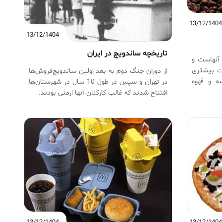
13/12/140
13/12/1404
تاریخچه ساندویچ در ایران
 آنهاست و
رت بیشتری
از دوران جنگ دوم به بعد اولین ساندویچ‌فروش‌ها
سه و قهوه
در تهران و سپس در طول 10 سال در شهرستان‌ها
نه قهوه و
افتتاح شدند که غالب کارکنان آنها ارمنى بودند.
ه است. با
مناسب خود