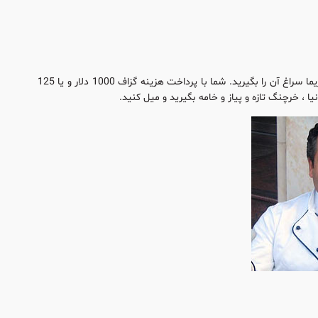
اگر احیانا به دنبال عجیب ترین پیتزا جهان به لحاظ محتوایش بودید در نیویورک و رستوران نینو بلیزیما سراغ آن را بگیرید. شما با پرداخت هزینه گزاف 1000 دلار و یا 125
 ، خرچنگ تازه و پیاز و خامه بگیرید و میل کنید.