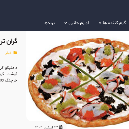
گرم کننده ها
لوازم جانبی
برندها
گران تر
اخبار
دامنیکو کر
گوشت گوز
خرچنگ تازه
13 اسفند 1404