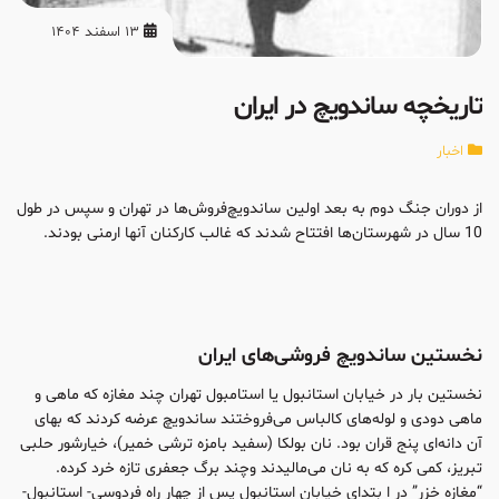
13 اسفند 1404
تاریخچه ساندویچ در ایران
اخبار
از دوران جنگ دوم به بعد اولین ساندویچ‌فروش‌ها در تهران و سپس در طول
10 سال در شهرستان‌ها افتتاح شدند که غالب کارکنان آنها ارمنى بودند.
نخستین ساندویچ فروشى‌هاى ایران
نخستین بار در خیابان استانبول یا استامبول تهران چند مغازه که ماهی و
ماهی دودی و لوله‌هاى کالباس مى‌فروختند ساندویچ عرضه کردند که بهای
آن دانه‌ای پنج قران بود. نان بولکا (سفید بامزه ترشى خمیر)، خیارشور حلبى
تبریز، کمى کره که به نان مى‌مالیدند وچند برگ جعفرى تازه خرد کرده.
“مغازه خزر” در ا بتداى خیابان استانبول پس از چهار راه فردوسى- استانبول-