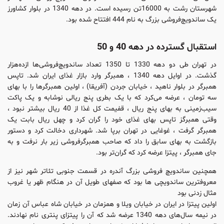
شهرستان رشت به 16000تن رسیده است. در دهه 1340 در بلوار کشاورز
یک ساندویچ‌فروشى بزرگ به نام 444 افتتاح شده بود.
استقبال گسترده در دهه 40 و 50
در تهران طی دو دهه 1330 تا 1350 تعداد ساندویچ‌فروشى‌ها ازده‌هزار
گذشت. در اوایل دهه 1340 ، همبرگر وارد بازار غذای ایران شد. تاپس
همبرگر در بلوار ناهید ، خیابان جردن (آفریقا) ، اولین همبرگرها را با بهای
سه تومان ، عرضه می‌کرد که با یک بطری پنج ریالی نوشابه و یک پاکت
سیب‌زمینی به بهای پنج ریال ، قفیمت کل غذا از 40 ریال بیشتر نبود ،
وقتی همبرگز تاپس بهای غذای خود را گران کرد و چهل ریال بابت یک
همبرگر گرفت ، غوغایی در تهران برپا شد. شهرداری دخالت کرد و دستور
بازگشت به بهای سابق را داد که صاحب همبرگرفروشی زیر بار نرفت و به
جای همبرگر ، پیتزا عرضه کرد که گران‌تر بود.
همچنین ساندویچ فروشی بزرگ آندره در قسمت جنوبی تئاتر شهر نیز از
معروفترین ساندویچی ها بود که صفهای طویل آن در هنگام ظهر یا غروب
مثال زدنی بود
اولین پیتزا در ایران در خیابان ویلا و همزمان در خیابان شاه عباس آن زمان
در نیمه سال‌های دهه 1340 عرضه شد که آن را پیتزای پنتری نام نهادند.