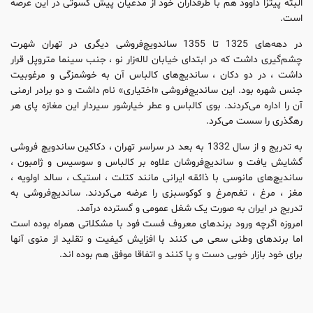
البته پیتزا داوود هم با طرفداران خود از مدعیان پیش کسوتی در این عرصه
است.
در دهه‌های 1325 تا 1355 ساندویچ‌فروشی دیگری در تهران شهرت
چشم‌گیری داشت که در ابتدای خیابان لاله‌زار نو ، جنب سینما متروپل قرار
داشت ، در دو دکان ، ساندیچ‌های کالباس آن به خوشمزگی و مرغوبیت
جنس شهره بود. این ساندیچ‌فروشی «اختیاری» نام داشت و دو برادر ارمنی
آن را اداره می‌کردند. بوی کالباس و عطر خیارشور سیردار این مغازه پای هر
رهگذری را سست می‌کرد.
به تدریج و از سال 1332 به بعد در سراسر تهران ، دکاکین ساندویچ‌ فروشی
گشایش یافت و ساندیچ‌فروشان علاوه بر کالباس و سوسیس و ژامبون ،
ساندیچ‌های مانوسی با ذائقه ایرانی مانند کتلت ، استیک ، سالد اولویه ،
مغز ، مرغ ، تغم‌مرغ و کوکوسبزی را عرضه می‌کردند. ساندیچ‌فروشی به
تدریج در ایران به صورت یک شغل عمومی و گسترده درآمد.
امروزه اگرچه ورود برندهای معروف فست فود با مشکلاتی همراه بوده است
اما برندهای وطنی سعی می کنند با افزایش کیفیت و تقلید از منوی آنها
برای خود بازار خوبی دست و پا کنند و اتفاقا موفق هم بوده اند.