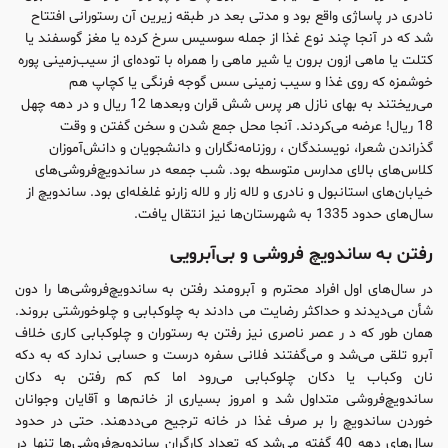
نادرى در پاساژى واقع بود و مدتی بعد در طبقه زیرین آن رستورانى افتتاح
شد که در آنجا چند نوع غذا از جمله سوسیس سرخ کرده یا مغز گوسفند یا
کتلت یا ماهى ازون برون یا شیر ماهى را همراه با توده‌اى از سیب‌زمینى پوره
خوشمزه که روى غذا و سیب زمینى سس گوجه فرنگى یا کچاپ هم
مى‌ریختند به بهای نازل هر پرس شش قران وبعدها 12 ریال و در دهه چهل
18 ریال! عرضه مى‌کردند. آنجا محل جمع شدن و سخن گفتن و وقت
گذراندن شعرا، نویسندگان ، روزنامه‌نگاران و دانشجویان و دانش‌آموزان
کلاس‌هاى بالاى مدارس متوسطه بود. شب جمعه در ساندویچ‌فروشى‌هاى
خیابان‌هاى استانبول و نادرى و لاله زار و لاله زارنو غلغله‌اى بود. ساندویچ از
سال‌های حدود 1335 به شهرستان‌ها نیز انتقال یافت.
رفتن به ساندویچ فروشى و بى‌آبرویى
در سال‌هاى اول افراد محترم و آبرومند رفتن به ساندویچ‌فروشى‌ها را دون
شأن مى‌دیدند و حداکثر رضایت مى دادند به چلوکبابى و چلوخورشتى بروند.
همان طور که د ر عصر ناصرى نیز رفتن به رستوران و چلوکبابى کارى خلاف
آبرو تلقى مى‌شد و مى‌گفتند فلانی سفره درست و حسابى ندارد که به دکه
نان وکباب یا دکان چلوکبابى مى‌رود اما کم کم رفتن به دکان
ساندویچ‌فروشى متداول شد و امروز بسیا‌رى از خانم‌ها و آقایان وجوانان
خوردن ساندویچ را بر صرف غذا در خانه ترجیح می‌ددهند. حتی در حدود
سال‌های دهه 40 گفته مى‌شد که تعداد کارگران ساندویچ‌فروشى‌ها تنها در