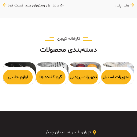
هنی پنی
50 برند اول رستوران های فست فود
کارخانه کیچن
دسته‌بندی محصولات
هیزات پخت
تجهیزات استیل
تجهیزات برودتی
گرم کننده ها
لوازم جانبی
تهران، قیطریه، میدان چیذر