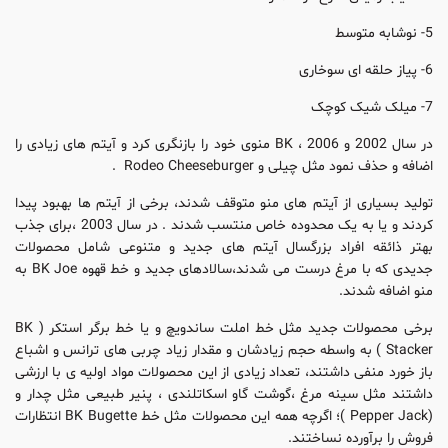
5- نوشابه متوسط
6- پیاز حلقه ای سوخاری
7- میلک شیک کوچک
در سال 2002 و 2006 ، BK منوی خود را بازنگری کرد و آیتم های زیادی را
اضافه و حذف نمود مثل چیلی و Rodeo Cheeseburger ‌ .
تولید بسیاری از آیتم های منو متوقف شدند، برخی از آیتم ها بهبود پیدا
کردند و یا به یک محدوده خاص منتسب شدند . در سال 2003 ،برای جذب
بهتر ذائقه افراد بزرگسال آیتم های جدید و متنوعی شامل محصولات
جدیدی که با مرغ درست می شدند،سالادهای جدید و خط قهوه BK Joe به
منو اضافه شدند.
برخی محصولات جدید مثل خط املت ساندویچ و یا خط برگر استکر ( BK
Stacker ) به واسطه حجم زیادشان و مقدار زیاد چربی های ترانس و اشباع
باز خورد منفی داشتند، تعداد زیادی از این محصولات مواد اولیه ی با ارزشی
داشتند مثل سینه مرغ ،‌گوشت گاو اسکاتلندی ، پنیر طبیعی مثل چدار و
(‌Pepper Jack )‌؛ اگرچه همه این محصولات مثل خط BK Bugette انتظارات
فروش را برآورده نساختند.