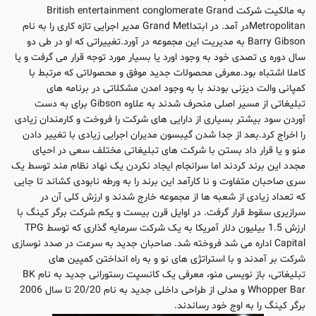
به مالکیت شرکت British entertainment conglomerate Grand
Metropolitanدر آمد. در ابتداGrand Met مدیر اجرایی تازه کاری را به نام
Barry Gibson به مدیریت این مجموعه در آورد.تغییراتی که او در طی دو
سال دوره ی تصدی خود به وجود اورد یا بسیار مورد توجه قرار می گرفت و یا
کاملا اشتباه بود.معرفی محصولات جدید موفق و محصولاتی که مرتبط با
کمپانی والت دیزنی بودند با به وجود امدن مشکلاتی در برنامه های
تبلیغاتی از مسیر اصلی منحرف شدند به علاوه Gibson برای به دست
آوردن سود بیشتر بسیاری از دارایی های شرکت را فروخت و کارمندان زیادی
را اخراج کرد.بعد از جدا شدن گیبسون مدیران اجرایی زیادی با تغییر دادن
منو و یا قرار داد بستن با شرکت های تبلیغاتی مختلف سعی در احیای
مجدد این برند کردند اما سرانجام ایجاد نکردن یک نهاد نظام مند توسط یک
سری صاحبان متفاوت و نا کارآمد این برند را به ورطه نابودی کشاند تا جایی
که تعداد زیادی از شعبه ها از مجموعه خارج شدند و ارزش کلی آن در
سرازیری سقوط قرار گرفت. در اوایل قرن بیست و یکم شرکت برگر کینگ با
ارزش 1.5 بیلیون دلار آمریکا به یک شرکت سرمایه گذاری که توسط TPG
Capital اداره می شد فروخته شد. صاحبان جدید به سرعت در صدد نوسازی
شرکت بر آمدند و با استراتژی های نو و به راه انداختن کمپین های
تبلیغاتی، باز نویسی منو، معرفی یک کانسپت رستورانی جدید به نام BK
Whopper Bar و مدلی از طراحی داخلی جدید به نام 20/20 تا سال 2006
برگر کینگ را به اوج خود رساندند.