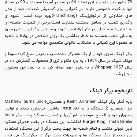
79 کشور دنیا دارد و از این تعداد 66 در صد در آمریکا هستند و 99 در صد از
آنها مالکیت خصوصی دارند.این کمپانی برای گسترش شعبات خود از مدل
های متفاوتی از فرانچایزینگ (Franchising)بهره برده است. شیوه ی
واگذاری شعب در مناطق مختلف متفاوت است.برخی از شعبات منطقه ای
به عنوان شعبه اصلی در نظر گرفته می شوند و مسئول واگذاری و دادن مجوز
به سایر شعب هستند.به خاطر نداشتن یک روال مشخص در روابط با شعبه
ها معمولا این کمپانی با مشکلات قانونی متعددی مواجه می شود.
برگر کینگ منوی خود را از یک همبرگر ساده،سیب زمینی سرخ کرده،سودا و
میلک شیک در سال 1954 ، به بازه متنوع تری از محصولات گسترش داد در
سال 1957 Whopper را به منوی خود اضافه کرد که به نماد این رستوران
تبدیل شد.
تاریخچه برگر کینگ
پایه گذار برگر کینگ Keith J.kramer و همسرشMatthew burns uncle
حق انحصاری 2 دستگاه را به نام Insta ماشین خریداری کردند و اولین
رستوران خود را افتتاح نمودند و نام آن را بر اساس دستگاه پخت برگر Insta
Burger King , Insta Broiler گذاشتند این دستگاه در پخت همبرگر عملکرد
قابل قبولی داشت و تمام شعبه ها جهت پخت برگر از این دستگاه استفاده
می کردند.از دیگر دستگاه ها و تجهیزات پخت برگر در برگرکینگ می توان