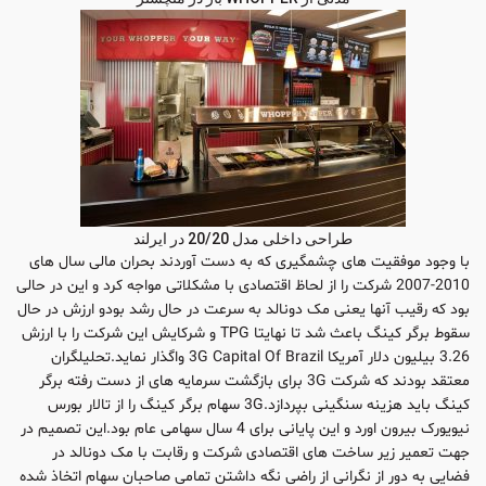
طراحی داخلی مدل 20/20 در ایرلند
با وجود موفقیت های چشمگیری که به دست آوردند بحران مالی سال های
2010-2007 شرکت را از لحاظ اقتصادی با مشکلاتی مواجه کرد و این در حالی
بود که رقیب آنها یعنی مک دونالد به سرعت در حال رشد بودو ارزش در حال
سقوط برگر کینگ باعث شد تا نهایتا TPG و شرکایش این شرکت را با ارزش
3.26 بیلیون دلار آمریکا 3G Capital Of Brazil واگذار نماید.تحلیلگران
معتقد بودند که شرکت 3G برای بازگشت سرمایه های از دست رفته برگر
کینگ باید هزینه سنگینی بپردازد.3G سهام برگر کینگ را از تالار بورس
نیویورک بیرون اورد و این پایانی برای 4 سال سهامی عام بود.این تصمیم در
جهت تعمیر زیر ساخت های اقتصادی شرکت و رقابت با مک دونالد در
فضایی به دور از نگرانی از راضی نگه داشتن تمامی صاحبان سهام اتخاذ شده