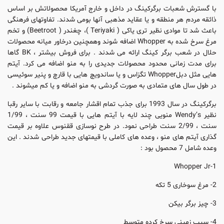
با گسترش شعبات برگرکینگ در داخل و خارج آمریکا محصولاتش بر اساس
ذائقه مردم هر منطقه و یا عقاید مذهبی آنها بومی شدند. تفاوتهای فرهنگی
باعث شد تا موادی نظیر تری یاکی ( Teriyaki )، چغندر (‌ Beetroot) و تخم
مرغ سرخ شده به Whopper اضافه شوند وهمچنین درخاور میانه محصولات
حلال در شعب برگر کینگ ارائه می شدند . برای فروش بیشتر ، BK گاها
برای مدت زمانی محدود محصولات جدیدی را به منو اضافه می کرد. آیتم
هایی مثل دبلWhopper تگزاس و یا ساندویچ هایی با قارچ و پنیر سوئیسی
در طول سال های متمادی به صورت گردشی به منو اضافه و یا کم میشوند .
برگرکینگ در سال 1993 برای جذب تمام اقشار جامعه و رقابت با سایر رقبا
نظیر Wendy’s منویی چند لایه با آیتم هایی با قیمت 99 سنت ، 1/99
سنت ، 2/99 سنت طراحی نمود. در طرح نوسازی ققنوس علاوه بر قیمت
گذاری آیتم های منو ، وعده های کاملی با قیمتهای جدید طراحی شدند . این
وعده شامل 7 محصول بود :
1-Whopper Jr
2- مرغ سوخاری 5 تکه
3- چیز برگر بیکن
4- سیب زمینی سرخ کرده متوسط