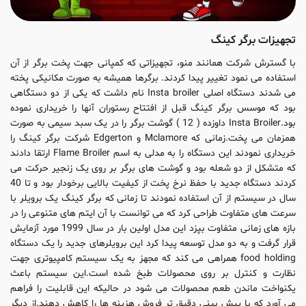
تجهیزات برگر کینگ
با گسترش شرکت همانند منو، تجهیزاتی که کمپانی جهت پخت برگر از آن
استفاده می نمود تغییر پیدا کردند. برگرها همیشه به صورت مکانیکی پخته
می شدند دستگاه اصلی Insta broiler نام داشت که یکی از دو دستگاهی
بود که موسس برگر کینگ قبل از افتتاح رستوران آنها را خریداری نموده
بود.Insta Broiler داوزده ( 12 ) گوشت برگر را در یک سبد سیمی به صورت
همزمان می پخت.زمانی که Mclamore و Edgerton شرکت برگر کینگ را
خریداری نمودند این دستگاه را به مدلی به اسم Flame Broiler ارتقا دادند
که متشکل از دو شعله بود و گوشت های برگر بر روی یک زنجیر حرکت می
کردند دستگاه جدید با حفظ نرخ پخت از کیفیت بالایی برخودار بود و تا 40
سال در سیستم از آن استفاده نمودند تا زمانی که برگر کینگ یک برویلر با
سرعت های متفاوت طراحی کرد که می توانست با آن ایتم های متنوعی را در
بازه های زمانی متفاوت بپزد این مدل اولین بار در سال 1999 مورد آزمایش
قرار گرفت و به دو مدل توسعه پیدا کرد این برویلرهای جدید را یک دستگاه
food holding همراهی می کند که مجهز به یک سیستم کامپیوتری جهت
نظارت و کنترل بر روی محصولات طبخ شده است.این سیستم باعث
یکنواخت ماندن طعم محصولات می شود در حالیکه این قابلیت را فراهم
می آورد که با پیش بینی دقیق تر فروش هزینه ها را کاهش دهند.از دیگر