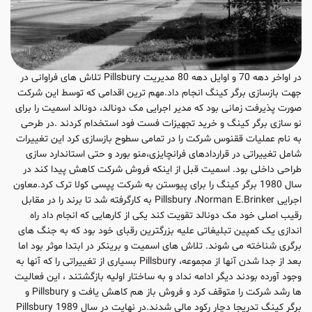
در اواخر دهه 70 و اوایل دهه 80 مدیریت Pillsbury تلاش های فراوانی در
جهت بازسازی برگر کینگ انجام داد.مهم ترین اقدامی که توسط این شرکت
صورت پذیرفت زمانی بود که مدیر اجرایی مک دونالد، دونالد اسمیت را برای
نو سازی برگر کینگ و خرید تجهیزات فست فود استخدام کردند .در طرحی
به نام عملیات ققنوس شرکت را در تمامی سطوح بازسازی کرد این تغییرات
شامل تغییراتی در قراردادهای فرانچایزی،منو بورد و حتی استاندارد سازی
طراحی داخلی بود. اسمیت قبل از اینکه فروش شرکت کاهش پیدا کند در
سال 1980 برگر کینگ را برای پیوستن به شرکت پپسی کولا ترک کرد.معاون
اجرایی Pillsbury ،Norman E.Brinker به کارگرفته شد تا برند را در مقابل
رقیب اصلی خود مک دونالد تقویت کند یکی از کارهایی که انجام داد راه
اندازی یک کمپین تبلیغاتی علیه بزرگترین رقبای خود بود که به جنگ های
برگری شناخته می شوند. تلاش های اسمیت و برینکر در ابتدا موثر بود اما
بعد از جدا شدن آنها از مجموعه، Pillsbury بسیاری از تغییراتی را که آنها به
وجود آورده بودند دیگر ادامه نداد و به ساختار اولیه بازگشتند ، این فعالیت
ها رشد شرکت را متوقف کرد و فروش باز هم کاهش یافت و Pillsbury و
برگر کینگ تدریجا دچار رکود مالی شدند.در نهایت در سال 1989 Pillsbury