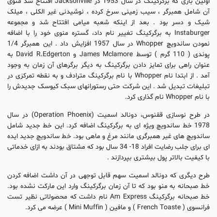
اولین باری که برگرکینگ در سال 1953 در Jacksonville افتتاح شد منوی
آن شامل همبرگر ،‌ سیب زمینی سرخ کرده ، نوشیدنی غیر الکلی ، میلک
شیک و دسر بود . بعد از اینکه شعبه میامی افتتاح شد و مجموعه
Instaburger به برگرکینگ تغییر نام داد، گستره منوی خود را با اضافه
نمودن ساندویچ Whopper در سال 1957 افزایش داد . این همبرگر 1/4
پوندی ( 110 گرم )‌ توسط James Mclamore و David R.Edgerton‌ به
عنوان راهی برای تمایز دادن برگرکینگ به دیگر برگرهای آن زمان به وجود
آمد . از ابتدا نام Whopper با نام برگرکینگ مترادف و به نقطه تمرکزی در
تبلیغات تبدیل شد . این شرکت حتی رستورانهای سبک کیوسک جدیدش را
با نام Whopper نام گذاری کرد.
در طرح نوسازی ققنوس، دونالد اسمیت (‌Operation Phoenix) در سال
1978 خط ساندویچ ویژه ای به برگرکینگ اضافه کرد. این خط جدید شامل
ساندویچ های غیر همبرگری مانند مرغ و ماهی بود. خط ساندویچ جدید ایده
ای برای جلب رضایت افراد 18- 34 سال بود که مشتاق بودند به ازای خدماتی
با کیفیت بالاتر پول بیشتری بپردازند .
طرح دیگری که دونالد اسمیت سهم قابل توجهی در آن داشت اضافه کردن
خط صبحانه به منو بود که تا آن زمان برگرکینگ وارد این مارکت نشده بود.
خط صبحانه برگرکینگ Am Express نام داشت که محصولاتی نظیر تست
فرانسوی ( ‌French Toaste ) و مافین ( Mini Muffin ) عرضه می کرد.