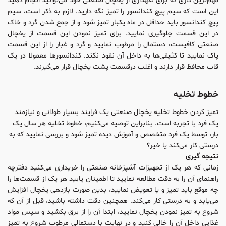
مهم‌ترین کاری که برای نگهداری از یخچال صنعتی خود می‌توانید انجام دهید
این است که سیم پیچ کندانسور را تمیز نگه دارید. لازم به ذکر است، سیم
پیچ کندانسور باید حداقل در ماه یکبار تمیز شود و از جمع شدن گرد و خاک
در این قسمت جلوگیری نمایید. برای تمیز نمودن این قسمت از یخچال
صنعتی کافیست، دستمال را مرطوب نمایید و گرد و غبار را از این قسمت
پاک نمایید تا کثیفی‌ها به داخل آن نفوذ نکند. کندانسورها معمولا در یک
قاب محافظ قرار دارند و اغلب درقسمت پشت یخچال قرار می‌گیرند.
خطوط تخلیه
تمیز کردن خطوط تخلیه یخچال صنعتی یک فرایند بسیار طولانی و نیازمند
یک فرد با تجربه است. بنابراین توصیه می‌کنیم، خطوط تخلیه هر سال یک
بار، توسط یک فرد متخصص و آموزش دیده تمیز شود و بررسی نمایید که به
درستی کار می‌کند یا خیر؟
نتیجه گیری
زمانی که هر یک از تجهیزات آشپزخانه صنعتی را خریداری می‌کنید دفترچه
راهنمای آن را به دقت مطالعه نمایید تا اطمینان یابید هر یک از قسمت‌ها را
چه موقع باید تمیز و یا تعویض نمایید، بدین صورت بازدهی یخچال افزایش
می‌یابد و به درستی کار می‌کند. همچنین دقت داشته باشید، قبل از آن که
شروع به تمیز نمودن یخچال نمایید، ابتدا آن را از برق بکشید و سپس مواد
غذایی داخل آن را خالی کنید و در نهایت با دستمالی مرطوب شروع به تمیز