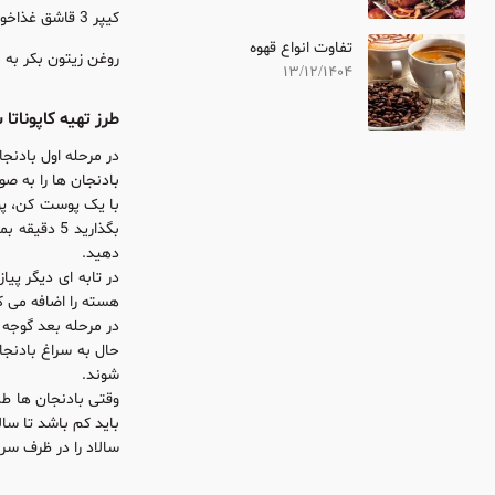
کیپر 3 قاشق غذاخوری
تفاوت انواع قهوه
روغن زیتون بکر به م
13/12/1404
طرز تهیه کاپوناتا سیسیلی (an
در مرحله اول بادنج
بادنجان ها را به صورت مربع های 2 سانتی متری خرد کرده و در یک سبد بریزید، روی بادنجان ها ن
با یک پوست کن، پو
دهید.
هسته را اضافه می کنیم و مواد را هم می زنیم. 10
در مرحله بعد گوجه های فیله شده را به تاب
حال به سراغ بادنجا
شوند.
وقتی بادنجان ها طل
باید کم باشد تا سا
سالاد را در ظرف سرو