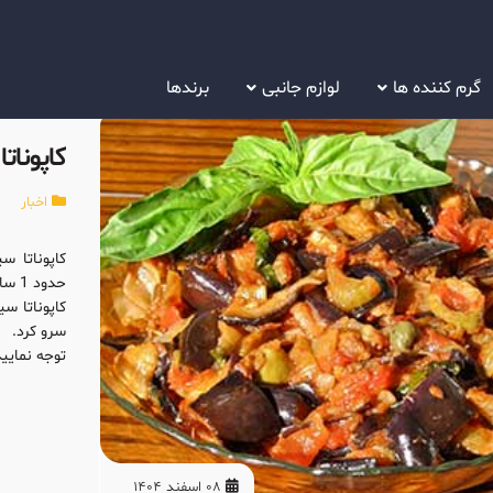
گرم کننده ها
لوازم جانبی
برندها
کاپونات
اخبار
حدود 1 ساعت آماده سازی مواد اولیه و 30 دقیقه زمان پخت می باشد.
سرو کرد.
توجه نمایید مقدا
08 اسفند 1404