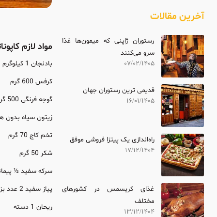
آخرین مقالات
رستوران ژاپنی که میمون‌ها غذا
مواد لازم کاپوناتا سیسیلی
سرو می‌کنند
بادنجان 1 کیلوگرم
07/02/1405
کرفس 600 گرم
قدیمی ترین رستوران جهان
گوجه فرنگی 500 گرم
16/01/1405
زیتون سیاه بدون هسته 0
تخم کاج 70 گرم
راه‌اندازی یک پیتزا فروشی موفق
17/12/1404
شکر 50 گرم
سرکه سفید ½ پیمان
غذای کریسمس در کشورهای
پیاز سفید 2 عدد بزرگ
مختلف
ریحان 1 دسته
13/12/1404