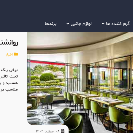
گرم کننده ها
لوازم جانبی
برندها
روانشن
اخبار
برخی رنگ ه
تحت تاثیر 
هستید و یا
مناسب در ف
08 اسفند 1404