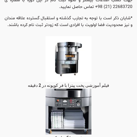
جهت کسب اطلاعات بیشتر و نحوه ثبت نام در این دوره با شماره ی
22683720 (21) 98+ تماس حاصل نمایید.
*شایان ذکر است با توجه به تجارب گذشته و استقبال گسترده علاقه مندان
و نیز محدودیت فضا اولویت با افرادی است که زودتر ثبت نام کرده باشند.
فیلم آموزشی پخت پیتزا با فر کوپونه در 2 دقیقه