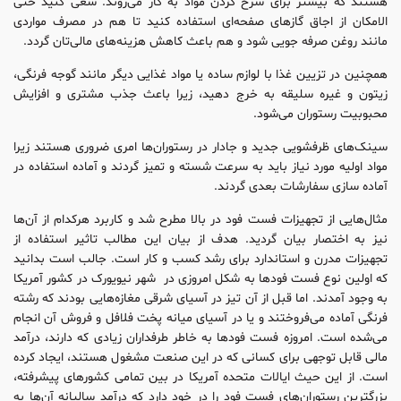
هستند که بیشتر برای سرخ کردن مواد به کار می‌روند. سعی کنید حتی
الامکان از اجاق گازهای صفحه‌ای استفاده کنید تا هم در مصرف مواردی
مانند روغن صرفه جویی شود و هم باعث کاهش هزینه‌‌های مالی‌تان گردد.
همچنین در تزیین غذا با لوازم ساده یا مواد غذایی دیگر مانند گوجه فرنگی،
زیتون و غیره سلیقه به خرج دهید، زیرا باعث جذب مشتری و افزایش
محبوبیت رستوران می‌شود.
سینک‌های ظرفشویی جدید و جادار در رستوران‌ها امری ضروری هستند زیرا
مواد اولیه مورد نیاز باید به سرعت شسته و تمیز گردند و آماده استفاده در
آماده سازی سفارشات بعدی گردند.
مثال‌هایی از تجهیزات فست فود در بالا مطرح شد و کاربرد هرکدام از آن‌ها
نیز به اختصار بیان گردید. هدف از بیان این مطالب تاثیر استفاده از
تجهیزات مدرن و استاندارد برای رشد کسب و کار است. جالب است بدانید
که اولین نوع فست فودها به شکل امروزی در شهر نیویورک در کشور آمریکا
به وجود آمدند. اما قبل از آن تیز در آسیای شرقی مغازه‌‌هایی بودند که رشته
فرنگی آماده می‌فروختند و یا در آسیای میانه پخت فلافل و فروش آن انجام
می‌شده است. امروزه فست فودها به خاطر طرفداران زیادی که دارند، درآمد
مالی قابل توجهی برای کسانی که در این صنعت مشغول هستند، ایجاد کرده
است. از این حیث ایالات متحده آمریکا در بین تمامی کشورهای پیشرفته،
بزرگترین رستوران‌های فست فود را در خود دارد که درآمد سالیانه آن‌ها به