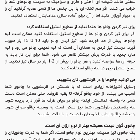
سفتی مانند شیشه ای، آهنی و فلزی و سرامیک به سرعت چاقوهای شما را
خراب می کنند. اگر هم تخته ای با این جنس ها از کسی هدیه گرفتید آن را
به دیوار آویزان کنید اما از آن برای آماده سازی غذاهایتان استفاده نکنید.
برای تیز کردن چاقو ها حتما نباید از سطوح استیل استفاده کرد:
اگر برای تیز کردن چاقو ها از سطوح استیل استفاده کنید ممکن است لبه
چاقوها بیش از حد خورده شود. تیز کردن چاقو باید 10 تا 15 بار صورت
گیرد. درست تیز کردن به معنای آن است که لبه قدیمی چاقو می رود و لبه
های جدید با قدرت برش بیشتر ظاهر می شود. شما برای این کار باید به
حرفه ای ها مراجعه کنید و هر چاقو را بیش از 2-1 بار در سال تیز نکنید. از
سطح استیل بین دو لبه چاقو استفاده کنید.
می توانید چاقوها را در ظرفشویی تان بشویید:
وسایل آشپزخانه زیادی است که با شستن در ظرفشویی با چاقوی شما
آسیب می بینند. از خود چاقو گرفته تا بقیه ظروف. حتی ممکن است دست
کسی به واسطه ندانستن اینکه چاقو در میان ظرف ها قرار دارد بریده شود.
لبه پلاستیکی ظرفشویی شما نیز ممکن است به وسیله چاقو سوراخ شود.
همیشه چاقوهایتان را خودتان با دست و با دقت بشویید.
چاقوی گران قیمت همیشه بهتر از نوع ارزان آن است:
یک چاقوی تیز همیشه بهترین نوع چاقو است. اگر شما به ندرت چاقویتان را
تیز می کنید ، پس امکان دارد که خودتان از این بابت آسیب ببینید.