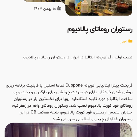
18 بهمن 1404
رستوران روماتای پالادیوم
اخبار
نصب اولین فر کوپونه ایتالیا در ایران در رستوران روماتای پالادیوم
فرپخت پیتزا ایتالیایی کوپونه Cuppone تماما استیل با قابلیت برنامه ریزی
روشن شدن خودکار، دارای دو سرعت چرخشی برای بارگیری و پخت و پز،
ساخت ایتالیا و مورد تایید استاندارد اروپا برای نخستین بار در رستوران
روماتای فود کورت پالادیوم نصب شد. رستوران روماتای واقع در زعفرانیه،
خیایان مقدس اردبیلی، فود کورت پالادیوم، طبقه همکف GB در این
رستوران غذاهای چینی و ایتالیایی سرو می شود.