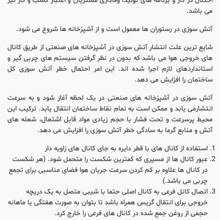
اختلال در کار و برنامه های تولید، وفاداری مشتریان و اعتبار کسب و کار نیز
می باشد.
آتش سوزی در رستوران ها معمول است و از آشپزخانه ها شروع می شود.
شایع ترین علت انتشار آتش سوزی در آشپزخانه های صنعتی از طریق کانال
های خروجی هوا می باشد که بدون در نظر گرفتن سیستم های چربی گیر و
استانداردهای لازم اجرا شده اند. این امر احتمال خطر آتش سوزی کل
ساختمان را افزایش می دهد.
آتش سوزی در آشپزخانه های صنعتی در یک لحظه آغاز شود و به سرعت
انتشارمی یابد و ممکن است به تمام نقاط ساختمان انتقال یابد. ترکیب این
محیط پرسرعت و تحت فشار با حجم زیادی مواد قابل اشتعال، شعله های
آتش و منابع گرما به سادگی خطر آتش سوزی را افزایش می دهد.
استفاده از کانال های با قطر دایره به جای کانال های زاویه دار
عبور کانال ها از مسیری که کمترین شکست را متحمل شود. (هر شکست
در کانال ها علاوه بر کم کردن سرعت جریان هوا فضای مناسبی برای تجمع
چربی می باشد.)
اتصال کانل فرعی به کانال اصلی حتما با شیبی متصل به یک دریچه
خروجی برای انتقال گریس همراه باشد تا بتوان به صورت هفتگی یا ماهانه
حجمی از روغن جمع شده در کانال های فرعی را خارج کرد.