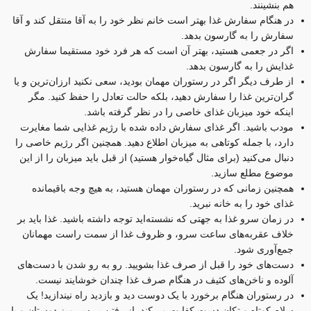
هم بنشینند.
در هنگام سفارش غذا بهتر است خانم نظر خود را به آقا منتقل کند و آقا
سفارش را به گارسون بدهد.
اگر در جعمی هستید، بهتر آن است که هر فرد خود مستقیما سفارش
غذایش را به گارسون بدهد.
از طرف دیگر اگر در رستوران مهمان بودید، سعی نکنید ارزان‌ترین و یا
گران‌ترین غذا را سفارش دهید، بلکه حالت تعادل را حفظ کنید. مگر
اینکه خود میزبان غذای خاصی را در نظر گرفته باشد.
مودب باشید. اگر غذای سفارش داده شده با رژیم غذایی شما مغایرت
دارد، با جمله کوتاهی به میزبان اطلاع دهید. همچنین اگر رژیم خاصی را
دنبال می‌کنید (برای مثال گیاه‌خوار هستید) از قبل باید میزبان را از این
موضوع مطلع سازید.
همچنین زمانی که در رستوران مهمان هستید، به هیچ وجه باقیمانده
غذای خود را به خانه نبرید.
در زمان سرو غذا به جهتی که نشسته‌اید توجه داشته باشید. غذا باید بر
خلاف عقربه‌های ساعت سرو، و ظروف غذا از سمت راست مهمانان
جمع‌آوری شود.
دست‌های خود را قبل از صرف غذا بشویید. رو به رو شدن با دست‌های
آلوده و ناخن‌های کثیف در هنگام صرف غذا چندان خوشایند نیست.
در رستوران هنگام برخورد با یک دوست دید و بازدید راه نیندازید! یک
سلام کوتاه و تکان دست کفایت می‌کند. از رفتن بر سر میز دوستان و یا