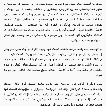
است که قیمت تمام شده مواد غذایی تولید شده در این صنف در مقایسه با
سایر فعالیت‌های غذایی افزایش بیشتری را داشته باشد. از این جهت با
توجه به اینکه فست‌فود ها بعلت دسترسی سریع و قیمت مناسب مورد
استقبال مصرف‌کنندگان می‌باشند؛ این موضوع را با چالش بزرگی مواجه
نموده است. بزرگترین چالش و خطری که این صنعت را تهدید می‌کند،
کاهش فاصله ارزش قیمتی آن با سایر مواد غذایی است که فست‌فودها در
گذشته جایگزین آنها شده‌اند. این موضوع با کاهش درآمد جامعه نیز شکل
جدی‌تری به خود می‌گیرد.
در توسعه یک واحد عرضه کننده فست فود وجود تنوع در آیتم‌های منو یکی
از عوامل بسیار مهم تلقی می‌گردد. افزایش قیمت
تجهیزات فست فود
عملا
می‌تواند تفکر تولید غذای جدید و افزودن آن به منو را تحت تاثیر قرار دهد.
از اینرو شاید واحد صنفی با ایجاد اخلال در کار دستگاه‌های فعلی و عدم
توانایی در جایگزینی آنها با کاهش تعداد تنوع محصولات غذایی نیز مواجه
شود.
یکی دیگر از فاکتورهای توسعه یک واحد تولید فست فود امکان تعداد
وعده‌ها و تعداد دوره‌های ارائه غذا می‌باشد. بسیاری از
تجهیزات فست فود
ظرفیت محدودی برای کار روزانه دارند. از اینرو الزاما باید از تعداد بیشتری از
این تجهیزات در واحد استفاده نمود که موضوع افزایش قیمت
تجهیزات
فست فود
این موضوع را تحت تاثیر قرار می‌دهد.