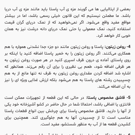
بعضی از ایتالیایی‌ ها می گویند مزه ی آب پاستا باید مانند مزه ی آب دریا
باشد. ما مطمئن نیستیم که این قانون خیلی رسمی باشد، اما در بیشتر
مواقع مفید واقع می‌شود. اگر نمی‌خواهید که از نمک دریای گران قیمت
استفاده کنید، نمک معمولی یا حتی نمک دریای دانه درشت نیز به همان
خوبی کار خواهد کرد.
4- روغن زیتون:
پاستا و روغن زیتون مانند دو جزء جدا نشدنی همواره با هم
همکاری می‌کنند. اگر روغن زیتون را به خمیر پاستا اضافه کنید یا اینکه بر
روی پاستای آماده ی درون ظرف اسپری کنید در هر صورت روغن زیتون به
هر ظرفی اضافه شود، طعم بی نظیری را برای آن رقم می‌زند. همانطور که
اشاره شد اضافه کردن مقداری روغن زیتون به ظرف نه تنها مانع از به هم
چسپبیدن رشته‌ های پاستا به هم می‌شود بلکه ارزش غذایی ویژه ای را نیز
به آن اضافه می‌کند.
5- قاشق مخصوص پاستا:
در حالی که این قطعه از تجهیزات ممکن است
فانتزی یا اضافی باشد، احتمالا شما در حال حاضر در کشو آشپزخانه خود یکی
از آنها را دارید. قاشق مخصوص پاستا برای چرخش بین انواع قطعات پاستا
مناسب است تا از چسبیدن آنها به هم جلوگیری کند. همچنین برای
کشیدن قطعه‌ ها از آب به منظور شستشو، مفید است.