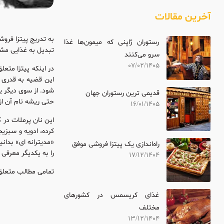
آخرین مقالات
به تدریج پیتزا فروش
رستوران ژاپنی که میمون‌ها غذا
تبدیل به غذایی مشه
سرو می‌کنند
07/02/1405
در اینکه پیتزا متعل
این قضیه به قدری 
شود. از سوی دیگر یو
قدیمی ترین رستوران جهان
حتی ریشه نام آن از
16/01/1405
این نان پرملات در
کرده، ادویه و سبزیج
«مدیترانه ای» بدانی
راه‌اندازی یک پیتزا فروشی موفق
را به یکدیگر معرفی 
17/12/1404
تمامی مطالب متعلق 
غذای کریسمس در کشورهای
مختلف
13/12/1404