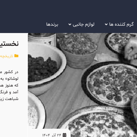
گرم کننده ها
لوازم جانبی
برندها
نخستین 
تاریخچه
,
لوشاتو» به 
که هنوز هم
آمد و فرنگ
شباهت زیا
24 آذر 1404