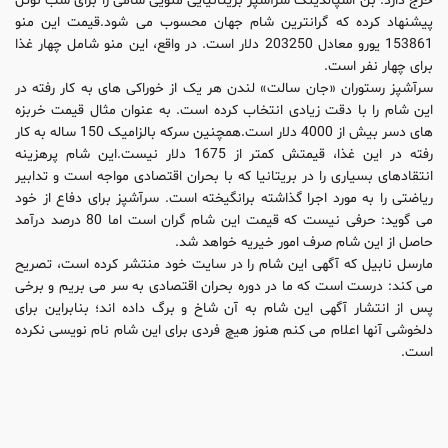
خرج دارد. بن اسپالدینگ سرآشپز بریتانیایی منویی شامی را برای شب نوئل
پیشنهاد کرده که گرانترین شام جهان محسوب می شود.قیمت این منو
153861 یورو معادل 203250 دلار است. در واقع، این منو شامل چهار غذا
برای چهار نفر است.
سرآشپز رستوران «جان سالت» لندن هر یک از خوراکی های به کار رفته در
این شام را با دقت زیادی انتخاب کرده است. به عنوان مثال قیمت خربزه
های دسر بیش از 4000 دلار است.همچنین سرکه بالزامیک 150 ساله به کار
رفته در این غذا، قیمتش کمتر از 1675 دلار نیست.این شام پرهزینه
انتقادهای بسیاری را در بریتانیا که با بحران اقتصادی مواجه است و تدابیر
ریاضتی را به مورد اجرا گذاشته برانگیخته است. سرآشپز برای دفاع از خود
می گوید: حرفی نیست که قیمت این شام گران است اما 80 درصد درآمد
حاصل از این شام صرف امور خیریه خواهد شد.
مارسل نابیل که آگهی این شام را در سایت خود منتشر کرده است، تصریح
می کند: درست است که ما در دوره بحران اقتصادی به سر می بریم و برخی
پس از انتشار آگهی این شام به آن شاخ و برگ داده اند؛ بنابراین برای
دلخوشی آنها اعلام می کنم هنوز هیچ فردی برای این شام نام نویسی نکرده
است.